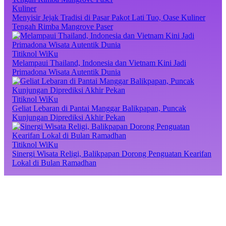
Kuliner
Menyisir Jejak Tradisi di Pasar Pakot Lati Tuo, Oase Kuliner
Tengah Rimba Mangrove Paser
Titiknol WiKu
Melampaui Thailand, Indonesia dan Vietnam Kini Jadi
Primadona Wisata Autentik Dunia
Titiknol WiKu
Geliat Lebaran di Pantai Manggar Balikpapan, Puncak
Kunjungan Diprediksi Akhir Pekan
Titiknol WiKu
Sinergi Wisata Religi, Balikpapan Dorong Penguatan Kearifan
Lokal di Bulan Ramadhan