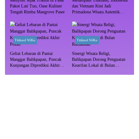
Menyisir Jejak Tradisi di Pasar
Melampaui Thailand, Indonesia
Pakot Lati Tuo, Oase Kuliner
dan Vietnam Kini Jadi
Tengah Rimba Mangrove Paser
Primadona Wisata Autentik
Dunia
Titiknol WiKu
Titiknol WiKu
Geliat Lebaran di Pantai
Sinergi Wisata Religi,
Manggar Balikpapan, Puncak
Balikpapan Dorong Penguatan
Kunjungan Diprediksi Akhir
Kearifan Lokal di Bulan
Pekan
Ramadhan