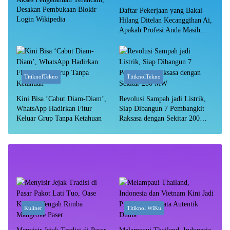
Desakan Pembukaan Blokir
Daftar Pekerjaan yang Bakal
Login Wikipedia
Hilang Ditelan Kecanggihan Ai,
Apakah Profesi Anda Masih
Aman?
TitiknolTekno
TitiknolTekno
Kini Bisa ‘Cabut Diam-Diam’,
Revolusi Sampah jadi Listrik,
WhatsApp Hadirkan Fitur
Siap Dibangun 7 Pembangkit
Keluar Grup Tanpa Ketahuan
Raksasa dengan Sekitar 200
MW
Kuliner
Titiknol WiKu