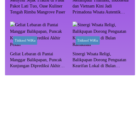
Menyisir Jejak Tradisi di Pasar
Melampaui Thailand, Indonesia
Pakot Lati Tuo, Oase Kuliner
dan Vietnam Kini Jadi
Tengah Rimba Mangrove Paser
Primadona Wisata Autentik
Dunia
Titiknol WiKu
Titiknol WiKu
Geliat Lebaran di Pantai
Sinergi Wisata Religi,
Manggar Balikpapan, Puncak
Balikpapan Dorong Penguatan
Kunjungan Diprediksi Akhir
Kearifan Lokal di Bulan
Pekan
Ramadhan