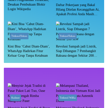
Desakan Pembukaan Blokir
Daftar Pekerjaan yang Bakal
Login Wikipedia
Hilang Ditelan Kecanggihan Ai,
Apakah Profesi Anda Masih
Aman?
TitiknolTekno
TitiknolTekno
Kini Bisa ‘Cabut Diam-Diam’,
Revolusi Sampah jadi Listrik,
WhatsApp Hadirkan Fitur
Siap Dibangun 7 Pembangkit
Keluar Grup Tanpa Ketahuan
Raksasa dengan Sekitar 200
MW
Kuliner
Titiknol WiKu