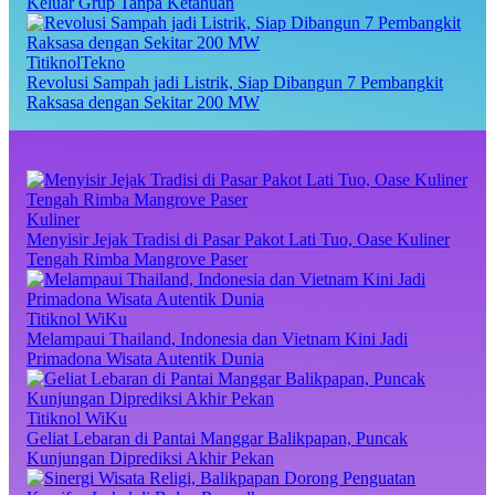
Keluar Grup Tanpa Ketahuan
TitiknolTekno
Revolusi Sampah jadi Listrik, Siap Dibangun 7 Pembangkit
Raksasa dengan Sekitar 200 MW
Kuliner
Menyisir Jejak Tradisi di Pasar Pakot Lati Tuo, Oase Kuliner
Tengah Rimba Mangrove Paser
Titiknol WiKu
Melampaui Thailand, Indonesia dan Vietnam Kini Jadi
Primadona Wisata Autentik Dunia
Titiknol WiKu
Geliat Lebaran di Pantai Manggar Balikpapan, Puncak
Kunjungan Diprediksi Akhir Pekan