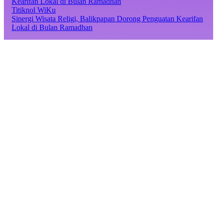
Titiknol WiKu
Sinergi Wisata Religi, Balikpapan Dorong Penguatan Kearifan
Lokal di Bulan Ramadhan