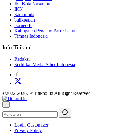
Ibu Kota Nusantara
IKN
Samarinda
balikpapan
borneo fc
Kabupaten Penajam Paser Utara
Timnas Indonesia
Info Titiknol
Redaksi
Sertifikat Media Siber Indonesia
©2022-2026, ™Titiknol.id All Right Reserved
×
Login Customizer
Privacy Policy