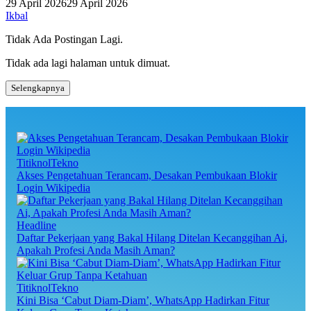
29 April 2026
29 April 2026
Ikbal
Tidak Ada Postingan Lagi.
Tidak ada lagi halaman untuk dimuat.
Selengkapnya
TitiknolTekno
Akses Pengetahuan Terancam, Desakan Pembukaan Blokir
Login Wikipedia
Headline
Daftar Pekerjaan yang Bakal Hilang Ditelan Kecanggihan Ai,
Apakah Profesi Anda Masih Aman?
TitiknolTekno
Kini Bisa ‘Cabut Diam-Diam’, WhatsApp Hadirkan Fitur