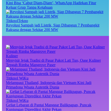
Kini Bisa ‘Cabut Diam-Diam’, WhatsApp Hadirkan Fitur
Keluar Grup Tanpa Ketahuan
TitiknolTekno
Revolusi Sampah jadi Listrik, Siap Dibangun 7 Pembangkit
Raksasa dengan Sekitar 200 MW
Kuliner
Menyisir Jejak Tradisi di Pasar Pakot Lati Tuo, Oase Kuliner
Tengah Rimba Mangrove Paser
Titiknol WiKu
Melampaui Thailand, Indonesia dan Vietnam Kini Jadi
Primadona Wisata Autentik Dunia
Titiknol WiKu
Geliat Lebaran di Pantai Manggar Balikpapan, Puncak
Kunjungan Diprediksi Akhir Pekan