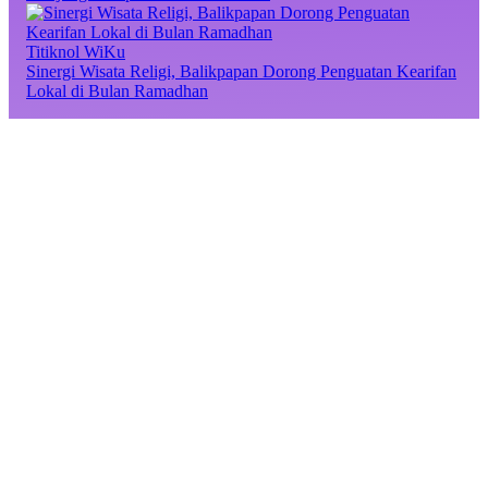
Titiknol WiKu
Sinergi Wisata Religi, Balikpapan Dorong Penguatan Kearifan
Lokal di Bulan Ramadhan