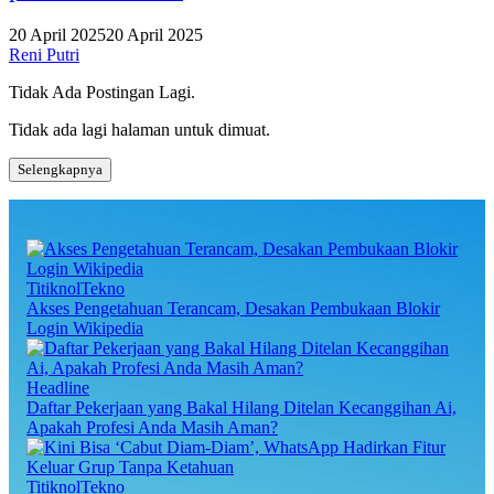
20 April 2025
20 April 2025
Reni Putri
Tidak Ada Postingan Lagi.
Tidak ada lagi halaman untuk dimuat.
Selengkapnya
TitiknolTekno
Akses Pengetahuan Terancam, Desakan Pembukaan Blokir
Login Wikipedia
Headline
Daftar Pekerjaan yang Bakal Hilang Ditelan Kecanggihan Ai,
Apakah Profesi Anda Masih Aman?
TitiknolTekno