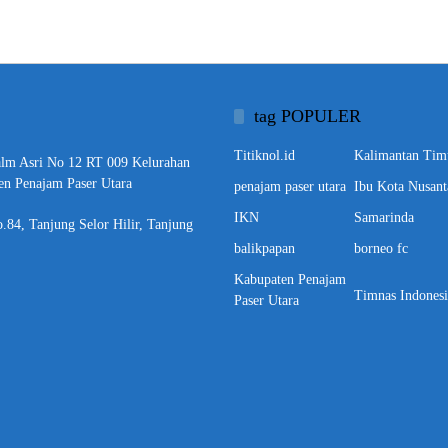
tag POPULER
Titiknol.id
Kalimantan Tim
alm Asri No 12 RT 009 Kelurahan
en Penajam Paser Utara
penajam paser utara
Ibu Kota Nusant
IKN
Samarinda
o.84, Tanjung Selor Hilir, Tanjung
balikpapan
borneo fc
Kabupaten Penajam
Timnas Indonesi
Paser Utara