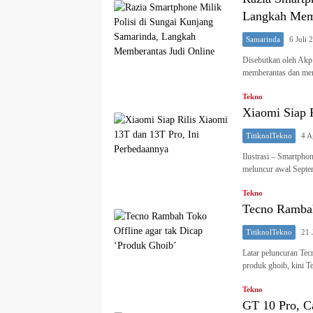
Langkah Memb
Samarinda
6 Juli 
Disebutkan oleh Akp 
memberantas dan me
Tekno
Xiaomi Siap 
TitiknolTekno
4 A
Ilustrasi – Smartph
meluncur awal Septe
Tekno
Tecno Rambah
TitiknolTekno
21 
Latar peluncuran Te
produk ghoib, kini 
Tekno
GT 10 Pro, Ca