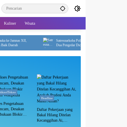
Kuliner
Wisata
 Jamnas XII,
Satresnarkoba Polres PPU Bongkar Peredaran Sabu,
Daerah
Dua Pengedar Diciduk dengan 12 Paket Narkotika
itiknolTekno
Headline
es Pengetahuan
ancam, Desakan
Daftar Pekerjaan yang
bukaan Blokir
Bakal Hilang Ditelan
in Wikipedia
Kecanggihan Ai,
Apakah Profesi Anda