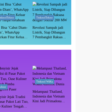
Masih Aman?
itiknolTekno
TitiknolTekno
 Bisa ‘Cabut Diam-
Revolusi Sampah jadi
m’, WhatsApp
Listrik, Siap Dibangun
rkan Fitur Keluar
7 Pembangkit Raksasa
p Tanpa Ketahuan
dengan Sekitar 200 MW
Titiknol WiKu
liner
Melampaui Thailand,
Indonesia dan Vietnam
isir Jejak Tradisi
Kini Jadi Primadona
asar Pakot Lati Tuo,
Wisata Autentik Dunia
e Kuliner Tengah
ba Mangrove Paser