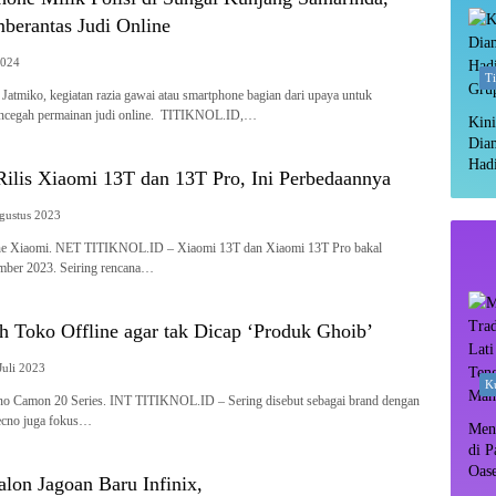
erantas Judi Online
2024
T
Jatmiko, kegiatan razia gawai atau smartphone bagian dari upaya untuk
ncegah permainan judi online. TITIKNOL.ID,…
Kini
Dia
Hadi
Rilis Xiaomi 13T dan 13T Pro, Ini Perbedaannya
Gru
gustus 2023
one Xiaomi. NET TITIKNOL.ID – Xiaomi 13T dan Xiaomi 13T Pro bakal
mber 2023. Seiring rencana…
 Toko Offline agar tak Dicap ‘Produk Ghoib’
Juli 2023
Ku
cno Camon 20 Series. INT TITIKNOL.ID – Sering disebut sebagai brand dengan
Tecno juga fokus…
Meny
di P
Oas
lon Jagoan Baru Infinix,
Rim