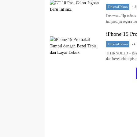
TitiknolTekno
4 J
Ilustrasi – Hp infin
tampaknya segera me
iPhone 15 Pr
TitiknolTekno
24 
TITIKNOL.ID – Bran
dan bezel lebih tipis