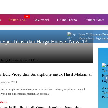
a
Titiknol IKN
Advertorial
Titiknol Tekno
Titiknol WiKu
Lepas 71 Kontingen Pramuka ke
Mudyat Noor: Jaga Nama Baik 
lah Spesifikasi dan Harga Huawei Nova 13
si Edit Video dari Smartphone untuk Hasil Maksimal
T
Desember 2024
Aks
ni, smartphone bukan hanya sekadar alat komunikasi, tetapi juga menjadi
Ter
si yang dapat membantu melakukan berbagai…
Pem
Log
erbaru
hone Milik Polisi di Sungai Kunjang Samarinda,