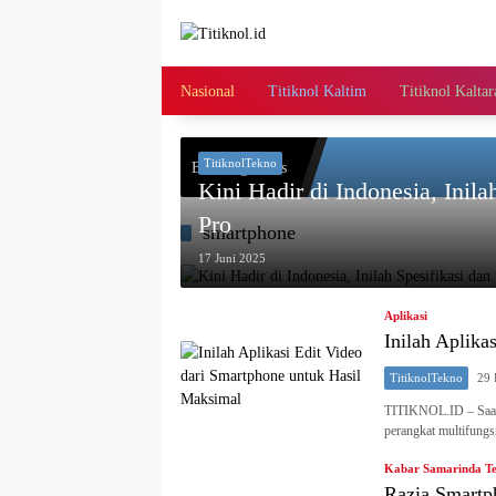
Langsung
ke
konten
Nasional
Titiknol Kaltim
Titiknol Kaltar
TitiknolTekno
Breaking News
Kini Hadir di Indonesia, Ini
Pro
smartphone
17 Juni 2025
Aplikasi
Inilah Aplika
TitiknolTekno
29 
TITIKNOL.ID – Saat i
perangkat multifung
Kabar Samarinda T
Razia Smartp