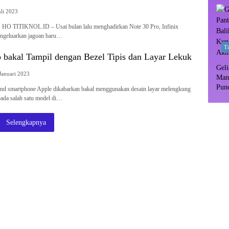
uli 2023
ix. HO TITIKNOL.ID – Usai bulan lalu menghadirkan Note 30 Pro, Infinix
ngeluarkan jagoan baru…
T
o bakal Tampil dengan Bezel Tipis dan Layar Lekuk
Geli
Januari 2023
Man
Pun
d smartphone Apple dikabarkan bakal menggunakan desain layar melengkung
Dipr
 pada salah satu model di…
Selengkapnya