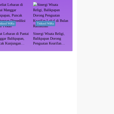
itiknol WiKu
Titiknol WiKu
at Lebaran di Pantai
Sinergi Wisata Religi,
ggar Balikpapan,
Balikpapan Dorong
cak Kunjungan
Penguatan Kearifan
ediksi Akhir Pekan
Lokal di Bulan
Ramadhan