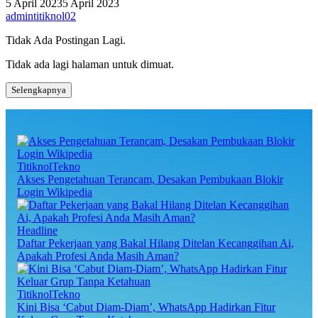
5 April 2023
5 April 2023
admintitiknol02
Tidak Ada Postingan Lagi.
Tidak ada lagi halaman untuk dimuat.
Selengkapnya
TitiknolTekno
Akses Pengetahuan Terancam, Desakan Pembukaan Blokir
Login Wikipedia
Headline
Daftar Pekerjaan yang Bakal Hilang Ditelan Kecanggihan Ai,
Apakah Profesi Anda Masih Aman?
TitiknolTekno
Kini Bisa ‘Cabut Diam-Diam’, WhatsApp Hadirkan Fitur