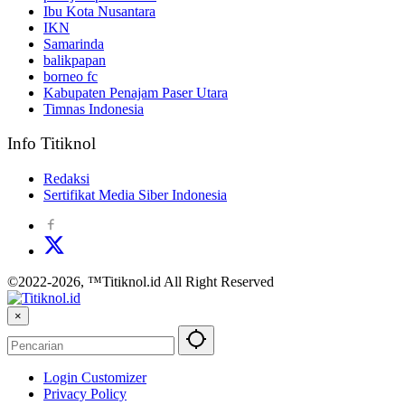
Ibu Kota Nusantara
IKN
Samarinda
balikpapan
borneo fc
Kabupaten Penajam Paser Utara
Timnas Indonesia
Info Titiknol
Redaksi
Sertifikat Media Siber Indonesia
©2022-2026, ™Titiknol.id All Right Reserved
×
Login Customizer
Privacy Policy