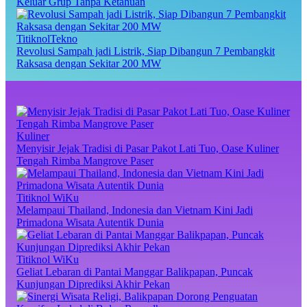
Keluar Grup Tanpa Ketahuan
TitiknolTekno
Revolusi Sampah jadi Listrik, Siap Dibangun 7 Pembangkit
Raksasa dengan Sekitar 200 MW
Kuliner
Menyisir Jejak Tradisi di Pasar Pakot Lati Tuo, Oase Kuliner
Tengah Rimba Mangrove Paser
Titiknol WiKu
Melampaui Thailand, Indonesia dan Vietnam Kini Jadi
Primadona Wisata Autentik Dunia
Titiknol WiKu
Geliat Lebaran di Pantai Manggar Balikpapan, Puncak
Kunjungan Diprediksi Akhir Pekan