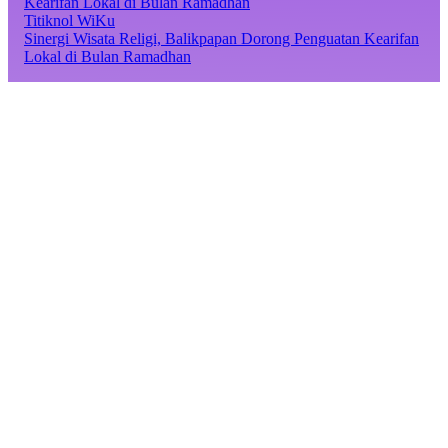
Titiknol WiKu
Sinergi Wisata Religi, Balikpapan Dorong Penguatan Kearifan
Lokal di Bulan Ramadhan