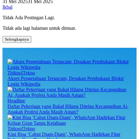
31 Mei 2025
31 Mei 2025
Ikbal
Tidak Ada Postingan Lagi.
Tidak ada lagi halaman untuk dimuat.
Selengkapnya
TitiknolTekno
Akses Pengetahuan Terancam, Desakan Pembukaan Blokir
Login Wikipedia
Headline
Daftar Pekerjaan yang Bakal Hilang Ditelan Kecanggihan Ai,
Apakah Profesi Anda Masih Aman?
TitiknolTekno
Kini Bisa ‘Cabut Diam-Diam’, WhatsApp Hadirkan Fitur