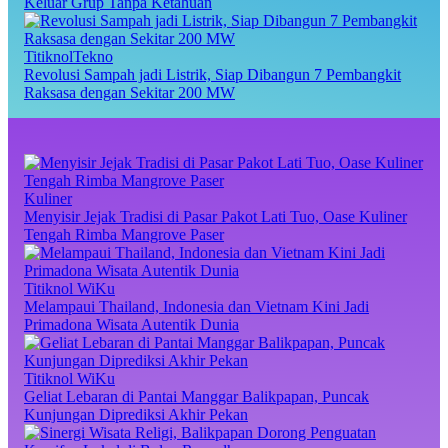
Keluar Grup Tanpa Ketahuan
TitiknolTekno
Revolusi Sampah jadi Listrik, Siap Dibangun 7 Pembangkit
Raksasa dengan Sekitar 200 MW
Kuliner
Menyisir Jejak Tradisi di Pasar Pakot Lati Tuo, Oase Kuliner
Tengah Rimba Mangrove Paser
Titiknol WiKu
Melampaui Thailand, Indonesia dan Vietnam Kini Jadi
Primadona Wisata Autentik Dunia
Titiknol WiKu
Geliat Lebaran di Pantai Manggar Balikpapan, Puncak
Kunjungan Diprediksi Akhir Pekan