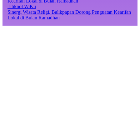
Titiknol WiKu
Sinergi Wisata Religi, Balikpapan Dorong Penguatan Kearifan
Lokal di Bulan Ramadhan