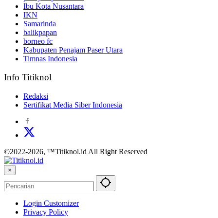
Ibu Kota Nusantara
IKN
Samarinda
balikpapan
borneo fc
Kabupaten Penajam Paser Utara
Timnas Indonesia
Info Titiknol
Redaksi
Sertifikat Media Siber Indonesia
©2022-2026, ™Titiknol.id All Right Reserved
×
Login Customizer
Privacy Policy