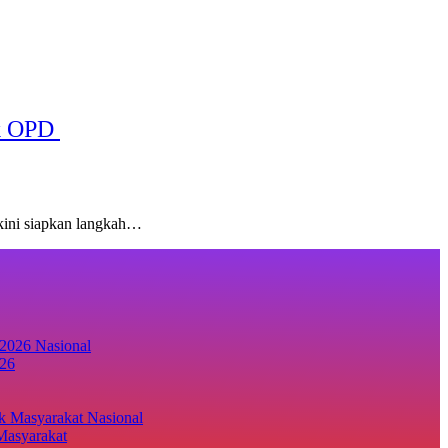
ek OPD
kini siapkan langkah…
Nasional
26‎
Nasional
Masyarakat