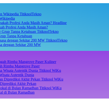
TitiknolTekno
Wikipedia
Headline
akah Profesi Anda Masih Aman?
TitiknolTekno
Grup Tanpa Ketahuan
TitiknolTekno
asa dengan Sekitar 200 MW
Kuliner
ngah Rimba Mangrove Paser
Titiknol WiKu
Wisata Autentik Dunia
Titiknol WiKu
Diprediksi Akhir Pekan
Titiknol WiKu
kal di Bulan Ramadhan