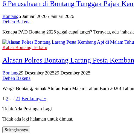
6 Perusahaan di Bontang Tunggak Pajak Ke
Bontang
6 Januari 2026
6 Januari 2026
Dehen Bakena
Kenapa PAD Bontang 2025 gagal capai target? Ternyata, ada ‘rahasia
Kabar Bontang Terbaru
Alasan Polres Bontang Larang Pesta Kemba
Bontang
29 Desember 2025
29 Desember 2025
Dehen Bakena
Warga Bontang, Simak Aturan Baru Malam Tahun Baru 2026! Tahun in
Paginasi
1
2
…
21
Berikutnya »
pos
Tidak Ada Postingan Lagi.
Tidak ada lagi halaman untuk dimuat.
Selengkapnya