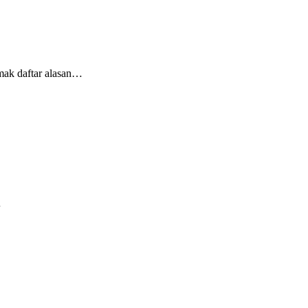
imak daftar alasan…
…