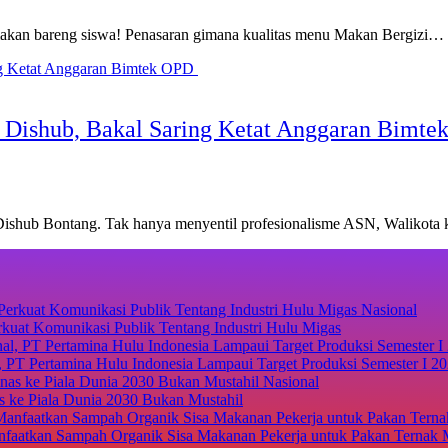
makan bareng siswa! Penasaran gimana kualitas menu Makan Bergizi…
i Dishub, Bakal Saring Ketat Anggaran Bimt
 Dishub Bontang. Tak hanya menyentil profesionalisme ASN, Walikota 
Nasional
kuat Komunikasi Publik Tentang Industri Hulu Migas
 PT Pertamina Hulu Indonesia Lampaui Target Produksi Semester I 20
Nasional
 ke Piala Dunia 2030 Bukan Mustahil
aatkan Sampah Organik Sisa Makanan Pekerja untuk Pakan Ternak 