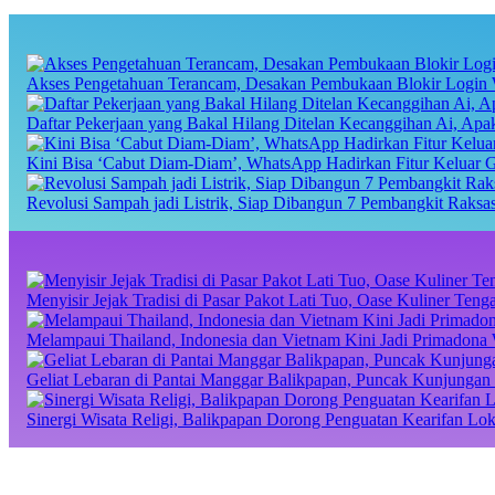
Akses Pengetahuan Terancam, Desakan Pembukaan Blokir Login 
Daftar Pekerjaan yang Bakal Hilang Ditelan Kecanggihan Ai, Ap
Kini Bisa ‘Cabut Diam-Diam’, WhatsApp Hadirkan Fitur Keluar 
Revolusi Sampah jadi Listrik, Siap Dibangun 7 Pembangkit Raks
Menyisir Jejak Tradisi di Pasar Pakot Lati Tuo, Oase Kuliner Te
Melampaui Thailand, Indonesia dan Vietnam Kini Jadi Primadona 
Geliat Lebaran di Pantai Manggar Balikpapan, Puncak Kunjungan 
Sinergi Wisata Religi, Balikpapan Dorong Penguatan Kearifan Lo