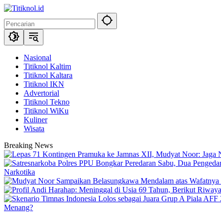
Langsung
ke
konten
Nasional
Titiknol Kaltim
Titiknol Kaltara
Titiknol IKN
Advertorial
Titiknol Tekno
Titiknol WiKu
Kuliner
Wisata
Breaking News
Narkotika
Menang?