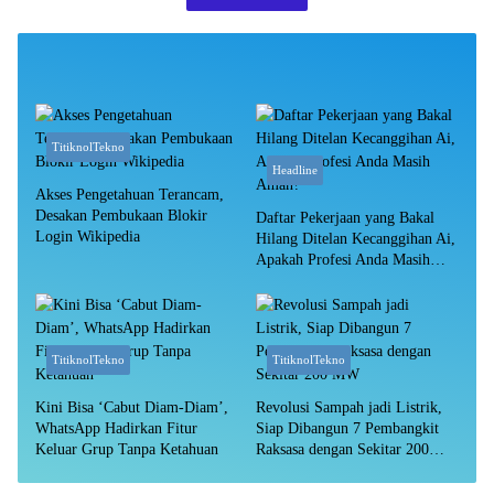
TitiknolTekno
Headline
Akses Pengetahuan Terancam,
Desakan Pembukaan Blokir
Daftar Pekerjaan yang Bakal
Login Wikipedia
Hilang Ditelan Kecanggihan Ai,
Apakah Profesi Anda Masih
Aman?
TitiknolTekno
TitiknolTekno
Kini Bisa ‘Cabut Diam-Diam’,
Revolusi Sampah jadi Listrik,
WhatsApp Hadirkan Fitur
Siap Dibangun 7 Pembangkit
Keluar Grup Tanpa Ketahuan
Raksasa dengan Sekitar 200
MW