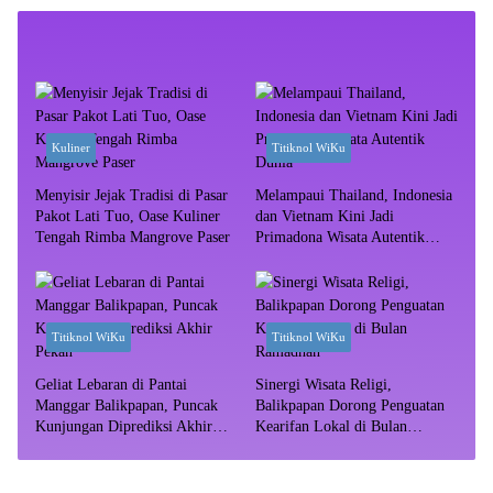
Kuliner
Titiknol WiKu
Menyisir Jejak Tradisi di Pasar
Melampaui Thailand, Indonesia
Pakot Lati Tuo, Oase Kuliner
dan Vietnam Kini Jadi
Tengah Rimba Mangrove Paser
Primadona Wisata Autentik
Dunia
Titiknol WiKu
Titiknol WiKu
Geliat Lebaran di Pantai
Sinergi Wisata Religi,
Manggar Balikpapan, Puncak
Balikpapan Dorong Penguatan
Kunjungan Diprediksi Akhir
Kearifan Lokal di Bulan
Pekan
Ramadhan