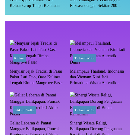
Keluar Grup Tanpa Ketahuan
Raksasa dengan Sekitar 200
MW
Kuliner
Titiknol WiKu
Menyisir Jejak Tradisi di Pasar
Melampaui Thailand, Indonesia
Pakot Lati Tuo, Oase Kuliner
dan Vietnam Kini Jadi
Tengah Rimba Mangrove Paser
Primadona Wisata Autentik
Dunia
Titiknol WiKu
Titiknol WiKu
Geliat Lebaran di Pantai
Sinergi Wisata Religi,
Manggar Balikpapan, Puncak
Balikpapan Dorong Penguatan
Kunjungan Diprediksi Akhir
Kearifan Lokal di Bulan