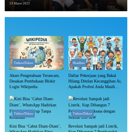
Dikerjakan
23 Maret 2023
TitiknolTekno
Headline
Akses Pengetahuan Terancam,
Daftar Pekerjaan yang Bakal
Desakan Pembukaan Blokir
Hilang Ditelan Kecanggihan Ai,
Login Wikipedia
Apakah Profesi Anda Masih
Aman?
TitiknolTekno
TitiknolTekno
Kini Bisa ‘Cabut Diam-Diam’,
Revolusi Sampah jadi Listrik,
WhatsApp Hadirkan Fitur
Siap Dibangun 7 Pembangkit