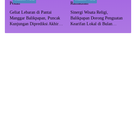
Geliat Lebaran di Pantai
Sinergi Wisata Religi,
Manggar Balikpapan, Puncak
Balikpapan Dorong Penguatan
Kunjungan Diprediksi Akhir
Kearifan Lokal di Bulan
Pekan
Ramadhan