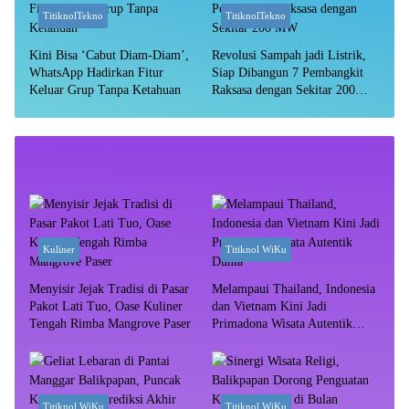
TitiknolTekno
TitiknolTekno
Kini Bisa ‘Cabut Diam-Diam’,
Revolusi Sampah jadi Listrik,
WhatsApp Hadirkan Fitur
Siap Dibangun 7 Pembangkit
Keluar Grup Tanpa Ketahuan
Raksasa dengan Sekitar 200
MW
Kuliner
Titiknol WiKu
Menyisir Jejak Tradisi di Pasar
Melampaui Thailand, Indonesia
Pakot Lati Tuo, Oase Kuliner
dan Vietnam Kini Jadi
Tengah Rimba Mangrove Paser
Primadona Wisata Autentik
Dunia
Titiknol WiKu
Titiknol WiKu