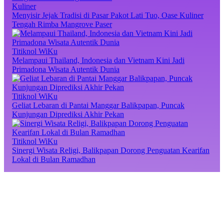
Kuliner
Menyisir Jejak Tradisi di Pasar Pakot Lati Tuo, Oase Kuliner
Tengah Rimba Mangrove Paser
Titiknol WiKu
Melampaui Thailand, Indonesia dan Vietnam Kini Jadi
Primadona Wisata Autentik Dunia
Titiknol WiKu
Geliat Lebaran di Pantai Manggar Balikpapan, Puncak
Kunjungan Diprediksi Akhir Pekan
Titiknol WiKu
Sinergi Wisata Religi, Balikpapan Dorong Penguatan Kearifan
Lokal di Bulan Ramadhan