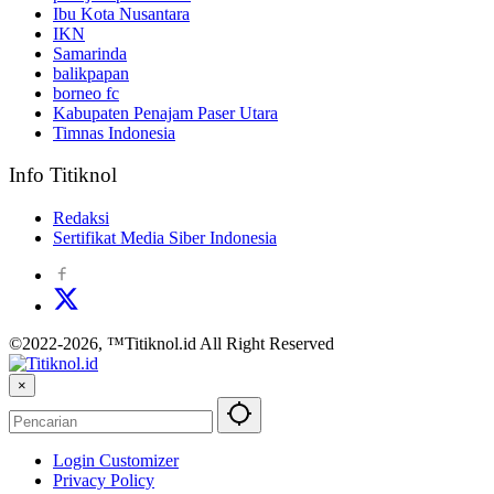
Ibu Kota Nusantara
IKN
Samarinda
balikpapan
borneo fc
Kabupaten Penajam Paser Utara
Timnas Indonesia
Info Titiknol
Redaksi
Sertifikat Media Siber Indonesia
©2022-2026, ™Titiknol.id All Right Reserved
×
Login Customizer
Privacy Policy