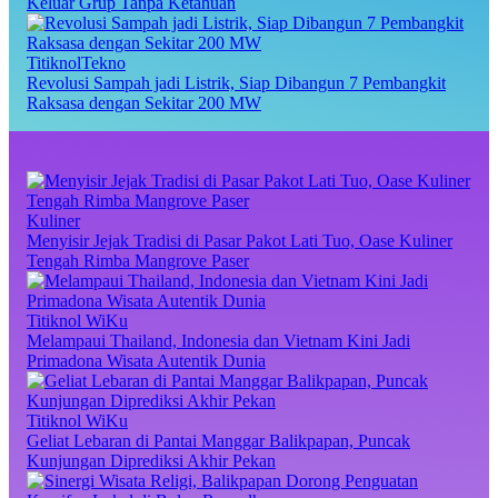
Keluar Grup Tanpa Ketahuan
TitiknolTekno
Revolusi Sampah jadi Listrik, Siap Dibangun 7 Pembangkit
Raksasa dengan Sekitar 200 MW
Kuliner
Menyisir Jejak Tradisi di Pasar Pakot Lati Tuo, Oase Kuliner
Tengah Rimba Mangrove Paser
Titiknol WiKu
Melampaui Thailand, Indonesia dan Vietnam Kini Jadi
Primadona Wisata Autentik Dunia
Titiknol WiKu
Geliat Lebaran di Pantai Manggar Balikpapan, Puncak
Kunjungan Diprediksi Akhir Pekan