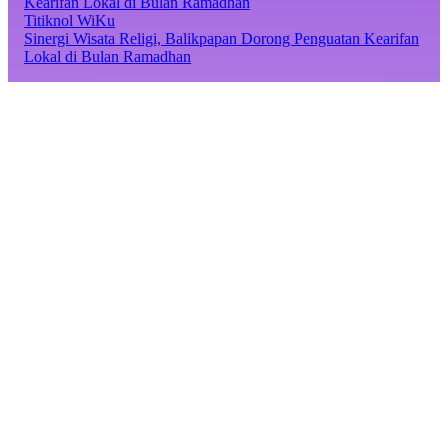
Titiknol WiKu
Sinergi Wisata Religi, Balikpapan Dorong Penguatan Kearifan
Lokal di Bulan Ramadhan