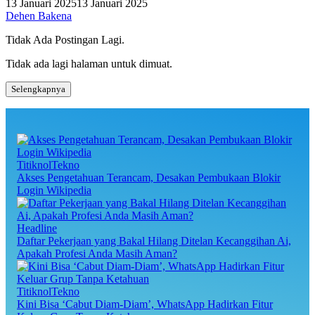
13 Januari 2025
13 Januari 2025
Dehen Bakena
Tidak Ada Postingan Lagi.
Tidak ada lagi halaman untuk dimuat.
Selengkapnya
TitiknolTekno
Akses Pengetahuan Terancam, Desakan Pembukaan Blokir
Login Wikipedia
Headline
Daftar Pekerjaan yang Bakal Hilang Ditelan Kecanggihan Ai,
Apakah Profesi Anda Masih Aman?
TitiknolTekno
Kini Bisa ‘Cabut Diam-Diam’, WhatsApp Hadirkan Fitur