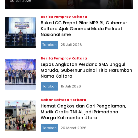
Gubernur Zainal Paliwang:
30 Juli 2026
Pemuda Muhammadiyah Mitra
Strategis Bangun Daerah
Berita Pemprov Kaltara
Buka LCC Empat Pilar MPR RI, Gubernur
Kaltara Ajak Generasi Muda Perkuat
Nasionalisme‎
Tarakan
25 Juli 2026
Berita Pemprov Kaltara
Lepas Angkatan Perdana SMA Unggul
Garuda, Gubernur Zainal Titip Harumkan
Nama Kaltara‎
Tarakan
15 Juli 2026
Kabar Kaltara Terbaru
Hemat Ongkos dan Cari Pengalaman,
Mudik Gratis TNI AL jadi Primadona
Warga Kalimantan Utara
Tarakan
20 Maret 2026