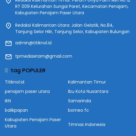
Redaksi Kalimantan Timur: Perum Griya Palm Asri No 12
RT 009 Kelurahan Sungai Paret, Kecamatan Penajam,
Kabupaten Penajam Paser Utara
Redaksi Kalimantan Utara: Jalan Gelatik, No.84,
Tanjung Selor Hilir, Tanjung Selor, Kabupaten Bulungan
admin@titiknol.id
tpmediaetam@gmail.com
tag POPULER
Titiknol.id
Kalimantan Timur
penajam paser utara
Ibu Kota Nusantara
IKN
Samarinda
balikpapan
borneo fc
Kabupaten Penajam Paser
Timnas Indonesia
Utara