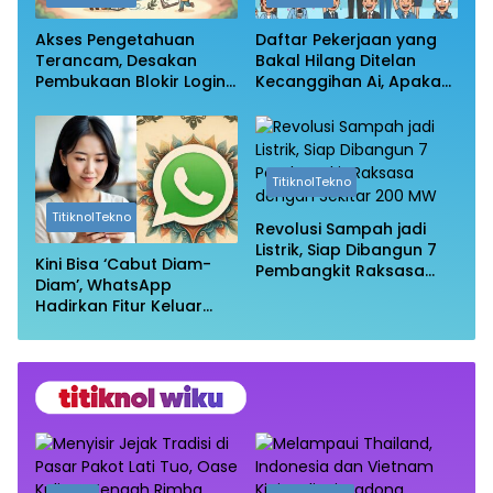
Akses Pengetahuan
Daftar Pekerjaan yang
Terancam, Desakan
Bakal Hilang Ditelan
Pembukaan Blokir Login
Kecanggihan Ai, Apakah
Wikipedia
Profesi Anda Masih
Aman?
TitiknolTekno
TitiknolTekno
Revolusi Sampah jadi
Listrik, Siap Dibangun 7
Kini Bisa ‘Cabut Diam-
Pembangkit Raksasa
Diam’, WhatsApp
dengan Sekitar 200 MW
Hadirkan Fitur Keluar
Grup Tanpa Ketahuan