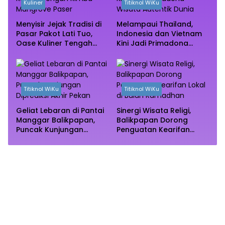
Kuliner
Titiknol WiKu
Menyisir Jejak Tradisi di
Melampaui Thailand,
Pasar Pakot Lati Tuo,
Indonesia dan Vietnam
Oase Kuliner Tengah
Kini Jadi Primadona
Rimba Mangrove Paser
Wisata Autentik Dunia
Titiknol WiKu
Titiknol WiKu
Geliat Lebaran di Pantai
Sinergi Wisata Religi,
Manggar Balikpapan,
Balikpapan Dorong
Puncak Kunjungan
Penguatan Kearifan
Diprediksi Akhir Pekan
Lokal di Bulan
Ramadhan