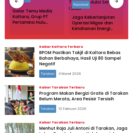
Nasional
i
Gelar Temu Media
Kaltara, Grup PT
Jaga Keberlanjutan
Pertamina Hulu
Operasi Migas dan
Indonesia Perkuat
Ketahanan Energi
n
Komunikasi Publik
Nasional, PT
Tentang Industri Hulu
Pertamina Hulu
Migas
Indonesia Lampaui
Kabar Kaltara Terbaru
Target Produksi
BPOM Pastikan Takjil di Kaltara Bebas
Semester I 2026‎
Bahan Berbahaya, Hasil Uji 80 Sampel
Negatif
Tarakan
4 Maret 2026
Kabar Tarakan Terbaru
Program Makan Bergizi Gratis di Tarakan
Belum Merata, Area Pesisir Tersisih
Tarakan
10 Februari 2026
Kabar Tarakan Terbaru
Menhut Raja Juli Antoni di Tarakan, Jaga