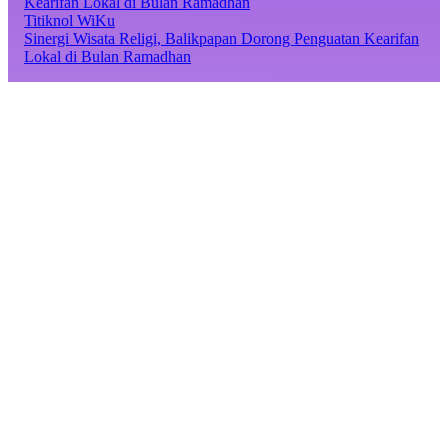
Titiknol WiKu
Sinergi Wisata Religi, Balikpapan Dorong Penguatan Kearifan
Lokal di Bulan Ramadhan