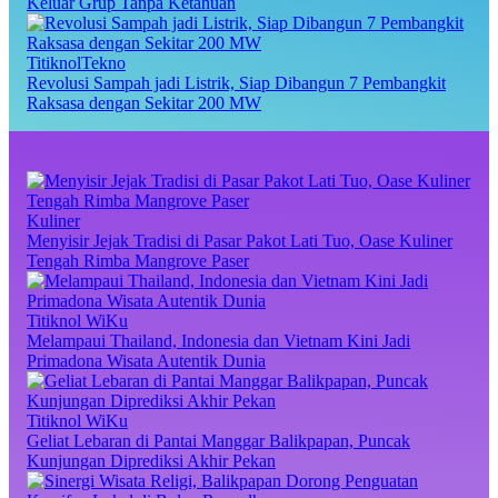
Keluar Grup Tanpa Ketahuan
TitiknolTekno
Revolusi Sampah jadi Listrik, Siap Dibangun 7 Pembangkit
Raksasa dengan Sekitar 200 MW
Kuliner
Menyisir Jejak Tradisi di Pasar Pakot Lati Tuo, Oase Kuliner
Tengah Rimba Mangrove Paser
Titiknol WiKu
Melampaui Thailand, Indonesia dan Vietnam Kini Jadi
Primadona Wisata Autentik Dunia
Titiknol WiKu
Geliat Lebaran di Pantai Manggar Balikpapan, Puncak
Kunjungan Diprediksi Akhir Pekan