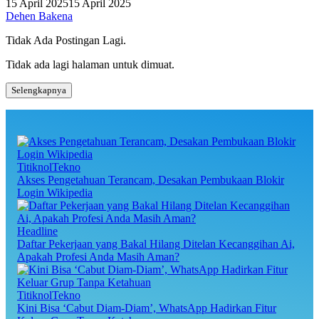
15 April 2025
15 April 2025
Dehen Bakena
Tidak Ada Postingan Lagi.
Tidak ada lagi halaman untuk dimuat.
Selengkapnya
TitiknolTekno
Akses Pengetahuan Terancam, Desakan Pembukaan Blokir
Login Wikipedia
Headline
Daftar Pekerjaan yang Bakal Hilang Ditelan Kecanggihan Ai,
Apakah Profesi Anda Masih Aman?
TitiknolTekno
Kini Bisa ‘Cabut Diam-Diam’, WhatsApp Hadirkan Fitur