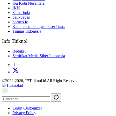
Ibu Kota Nusantara
IKN
Samarinda
balikpapan
borneo fc
Kabupaten Penajam Paser Utara
Timnas Indonesia
Info Titiknol
Redaksi
Sertifikat Media Siber Indonesia
©2022-2026, ™Titiknol.id All Right Reserved
×
Login Customizer
Privacy Policy