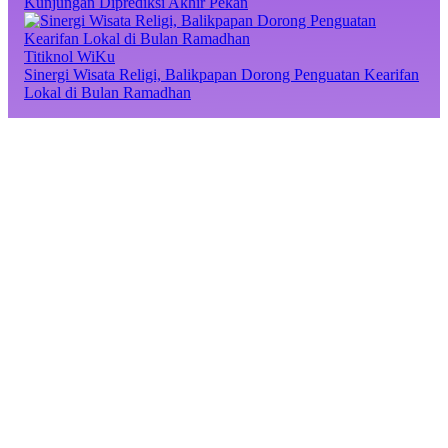
Kunjungan Diprediksi Akhir Pekan
Titiknol WiKu
Sinergi Wisata Religi, Balikpapan Dorong Penguatan Kearifan
Lokal di Bulan Ramadhan