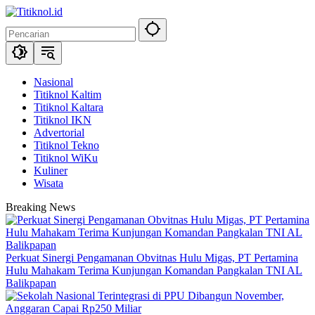
Langsung
ke
konten
Nasional
Titiknol Kaltim
Titiknol Kaltara
Titiknol IKN
Advertorial
Titiknol Tekno
Titiknol WiKu
Kuliner
Wisata
Breaking News
Perkuat Sinergi Pengamanan Obvitnas Hulu Migas, PT Pertamina
Hulu Mahakam Terima Kunjungan Komandan Pangkalan TNI AL
Balikpapan