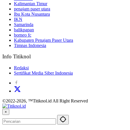
Kalimantan Timur
penajam paser utara
Ibu Kota Nusantara
IKN
Samarinda
balikpapan
borneo fc
Kabupaten Penajam Paser Utara
Timnas Indonesia
Info Titiknol
Redaksi
Sertifikat Media Siber Indonesia
©2022-2026, ™Titiknol.id All Right Reserved
×