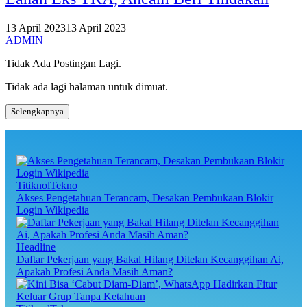
13 April 2023
13 April 2023
ADMIN
Tidak Ada Postingan Lagi.
Tidak ada lagi halaman untuk dimuat.
Selengkapnya
TitiknolTekno
Akses Pengetahuan Terancam, Desakan Pembukaan Blokir
Login Wikipedia
Headline
Daftar Pekerjaan yang Bakal Hilang Ditelan Kecanggihan Ai,
Apakah Profesi Anda Masih Aman?