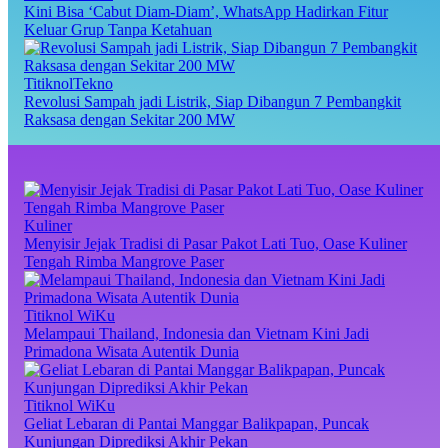
Kini Bisa ‘Cabut Diam-Diam’, WhatsApp Hadirkan Fitur
Keluar Grup Tanpa Ketahuan
TitiknolTekno
Revolusi Sampah jadi Listrik, Siap Dibangun 7 Pembangkit
Raksasa dengan Sekitar 200 MW
Kuliner
Menyisir Jejak Tradisi di Pasar Pakot Lati Tuo, Oase Kuliner
Tengah Rimba Mangrove Paser
Titiknol WiKu
Melampaui Thailand, Indonesia dan Vietnam Kini Jadi
Primadona Wisata Autentik Dunia
Titiknol WiKu
Geliat Lebaran di Pantai Manggar Balikpapan, Puncak
Kunjungan Diprediksi Akhir Pekan