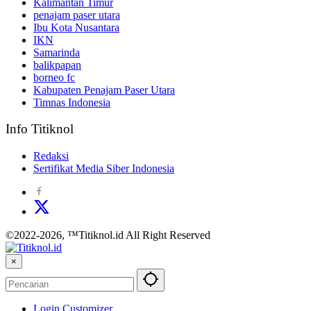
Kalimantan Timur
penajam paser utara
Ibu Kota Nusantara
IKN
Samarinda
balikpapan
borneo fc
Kabupaten Penajam Paser Utara
Timnas Indonesia
Info Titiknol
Redaksi
Sertifikat Media Siber Indonesia
©2022-2026, ™Titiknol.id All Right Reserved
×
Login Customizer