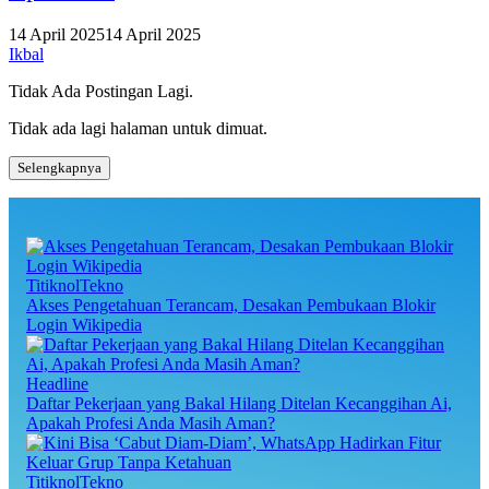
14 April 2025
14 April 2025
Ikbal
Tidak Ada Postingan Lagi.
Tidak ada lagi halaman untuk dimuat.
Selengkapnya
TitiknolTekno
Akses Pengetahuan Terancam, Desakan Pembukaan Blokir
Login Wikipedia
Headline
Daftar Pekerjaan yang Bakal Hilang Ditelan Kecanggihan Ai,
Apakah Profesi Anda Masih Aman?
TitiknolTekno