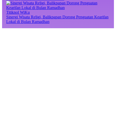
Titiknol WiKu
Sinergi Wisata Religi, Balikpapan Dorong Penguatan Kearifan
Lokal di Bulan Ramadhan