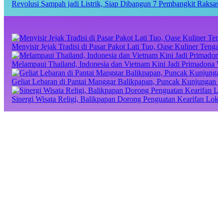
Revolusi Sampah jadi Listrik, Siap Dibangun 7 Pembangkit Raks
Menyisir Jejak Tradisi di Pasar Pakot Lati Tuo, Oase Kuliner Te
Melampaui Thailand, Indonesia dan Vietnam Kini Jadi Primadona 
Geliat Lebaran di Pantai Manggar Balikpapan, Puncak Kunjungan 
Sinergi Wisata Religi, Balikpapan Dorong Penguatan Kearifan Lo