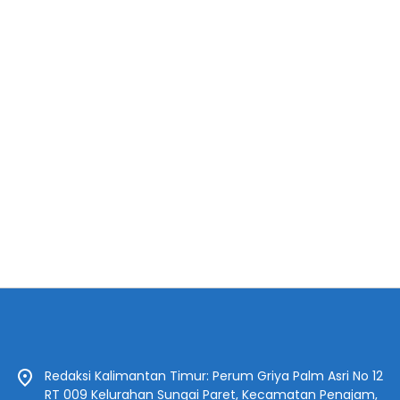
Redaksi Kalimantan Timur: Perum Griya Palm Asri No 12
RT 009 Kelurahan Sungai Paret, Kecamatan Penajam,