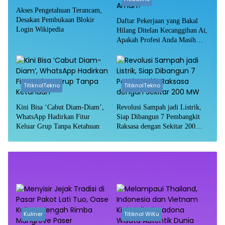
Akses Pengetahuan Terancam,
Desakan Pembukaan Blokir
Daftar Pekerjaan yang Bakal
Login Wikipedia
Hilang Ditelan Kecanggihan Ai,
Apakah Profesi Anda Masih
Aman?
TitiknolTekno
TitiknolTekno
Kini Bisa ‘Cabut Diam-Diam’,
Revolusi Sampah jadi Listrik,
WhatsApp Hadirkan Fitur
Siap Dibangun 7 Pembangkit
Keluar Grup Tanpa Ketahuan
Raksasa dengan Sekitar 200
MW
Kuliner
Titiknol WiKu