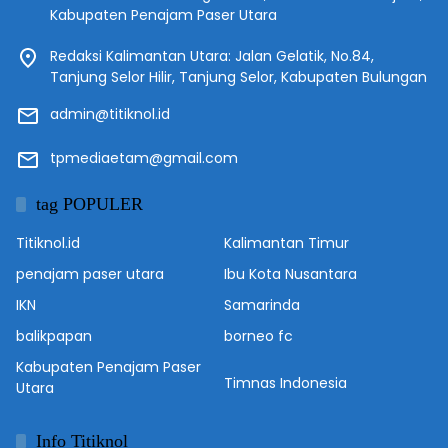
Kabupaten Penajam Paser Utara
Redaksi Kalimantan Utara: Jalan Gelatik, No.84,
Tanjung Selor Hilir, Tanjung Selor, Kabupaten Bulungan
admin@titiknol.id
tpmediaetam@gmail.com
tag POPULER
Titiknol.id
Kalimantan Timur
penajam paser utara
Ibu Kota Nusantara
IKN
Samarinda
balikpapan
borneo fc
Kabupaten Penajam Paser
Timnas Indonesia
Utara
Info Titiknol