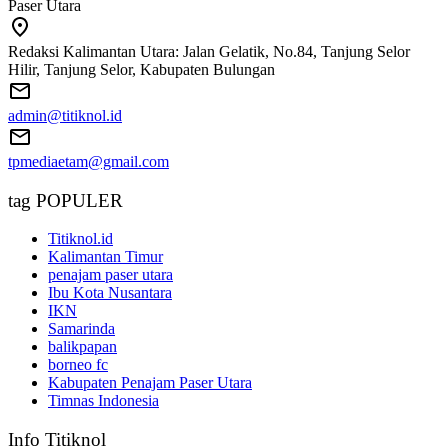
Paser Utara
Redaksi Kalimantan Utara: Jalan Gelatik, No.84, Tanjung Selor
Hilir, Tanjung Selor, Kabupaten Bulungan
admin@titiknol.id
tpmediaetam@gmail.com
tag POPULER
Titiknol.id
Kalimantan Timur
penajam paser utara
Ibu Kota Nusantara
IKN
Samarinda
balikpapan
borneo fc
Kabupaten Penajam Paser Utara
Timnas Indonesia
Info Titiknol