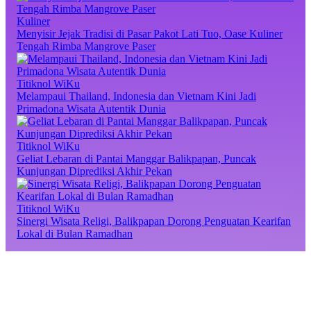
Kuliner
Menyisir Jejak Tradisi di Pasar Pakot Lati Tuo, Oase Kuliner
Tengah Rimba Mangrove Paser
Titiknol WiKu
Melampaui Thailand, Indonesia dan Vietnam Kini Jadi
Primadona Wisata Autentik Dunia
Titiknol WiKu
Geliat Lebaran di Pantai Manggar Balikpapan, Puncak
Kunjungan Diprediksi Akhir Pekan
Titiknol WiKu
Sinergi Wisata Religi, Balikpapan Dorong Penguatan Kearifan
Lokal di Bulan Ramadhan