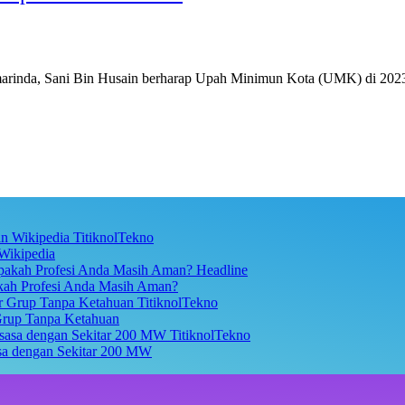
a, Sani Bin Husain berharap Upah Minimun Kota (UMK) di 2023
TitiknolTekno
Wikipedia
Headline
akah Profesi Anda Masih Aman?
TitiknolTekno
Grup Tanpa Ketahuan
TitiknolTekno
asa dengan Sekitar 200 MW