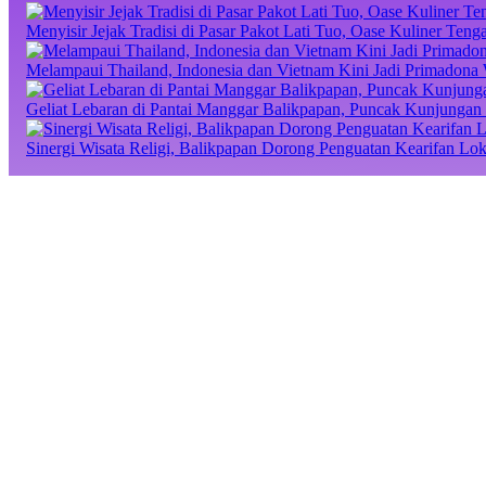
Menyisir Jejak Tradisi di Pasar Pakot Lati Tuo, Oase Kuliner Te
Melampaui Thailand, Indonesia dan Vietnam Kini Jadi Primadona 
Geliat Lebaran di Pantai Manggar Balikpapan, Puncak Kunjungan 
Sinergi Wisata Religi, Balikpapan Dorong Penguatan Kearifan Lo