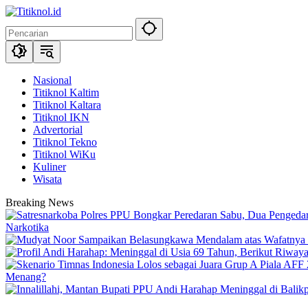
Langsung
ke
konten
Nasional
Titiknol Kaltim
Titiknol Kaltara
Titiknol IKN
Advertorial
Titiknol Tekno
Titiknol WiKu
Kuliner
Wisata
Breaking News
Narkotika
Menang?