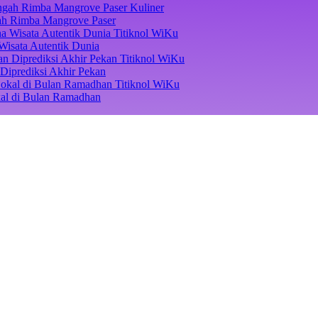
Kuliner
ngah Rimba Mangrove Paser
Titiknol WiKu
Wisata Autentik Dunia
Titiknol WiKu
Diprediksi Akhir Pekan
Titiknol WiKu
kal di Bulan Ramadhan