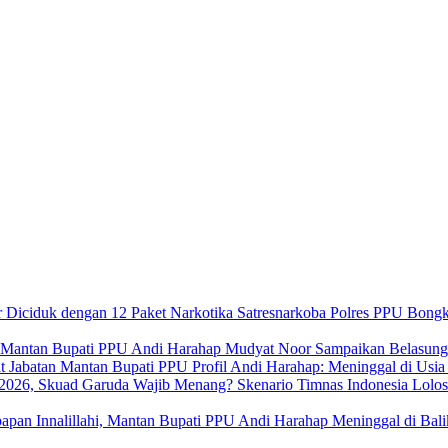
Satresnarkoba Polres PPU Bongk
Mudyat Noor Sampaikan Belasung
Profil Andi Harahap: Meninggal di Usi
Skenario Timnas Indonesia Lolo
Innalillahi, Mantan Bupati PPU Andi Harahap Meninggal di Bal