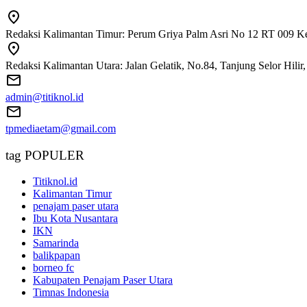
Redaksi Kalimantan Timur: Perum Griya Palm Asri No 12 RT 009 Ke
Redaksi Kalimantan Utara: Jalan Gelatik, No.84, Tanjung Selor Hili
admin@titiknol.id
tpmediaetam@gmail.com
tag POPULER
Titiknol.id
Kalimantan Timur
penajam paser utara
Ibu Kota Nusantara
IKN
Samarinda
balikpapan
borneo fc
Kabupaten Penajam Paser Utara
Timnas Indonesia