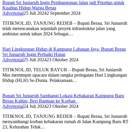
Bupati Sri Juniarsih Ingin Pembangunan Jalan jadi Prioritas untuk
Kualitas Hidup Warga Berau
Advertorial
25 Juli 2024
2 September 2024
TITIKNOL.ID, TANJUNG REDEB – Bupati Berau, Sri Juniarsih
telah merencanakan sejumlah proyek infrastruktur jalan yang
ambisius untuk tahun 2024 Sebagai…
Hari Lingkungan Hidup di Kampung Labanan Jaya, Bupati Berau
Sri Juniarsih Ingin Perbaiki Hutan
Advertorial
25 Juli 2024
23 Oktober 2024
TITIKNOL.ID, TELUK BAYUR – Bupati Berau, Sri Juniarsih
Mas memimpin upacara dalam rangka peringatan Hari Lingkungan
Hidup (HLH) Se-Dunia. Pelaksanaan…
Bupati Sri Juniarsih Sambangi Lokasi Kebakaran Kampung Baru
Berau Kaltim, Beri Bantuan ke Korban
Advertorial
24 Juli 2024
23 Oktober 2024
TITIKNOL.ID, TANJUNG REDEB – Bupati Berau, Sri Juniarsih
menyambangi korban kebakaran rumah di Jalan Kampung Baru RT
23, Kelurahan Teluk…