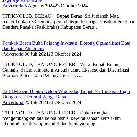
Jaga Api Patriotisme
Advertorial
5 Agustus 2024
23 Oktober 2024
TITIKNOL.ID, BERAU – Bupati Berau, Sri Juniarsih Mas,
mengukuhkan 33 pemuda-pemudi terpilih sebagai Pasukan Pengibar
Bendera Pusaka (Paskibraka) Kabupaten Berau…
Pemkab Berau Buka Peluang Investasi, Dorong Optimalisasi Data
dan Kajian Akademis
Advertorial
30 Juli 2024
23 Oktober 2024
TITIKNOL.ID, TANJUNG REDEB – Wakil Bupati Berau,
Gamalis, dalam sambutannya pada acara Ekspose dan Diseminasi
Promosi Potensi dan Peluang Investasi…
43 IKM akan Dilatih Kelola Wirausaha, Bupati Sri Juniarsih Ingin
Dongkrak Ekonomi Warga Berau
Advertorial
25 Juli 2024
23 Oktober 2024
TITIKNOL.ID, TANJUNG REDEB – Dalam rangka
mengembangkan tata kelola bisnis, kewirausahaan serta iklim
ekonomi kreatif yang mandiri dan berdaya saing…