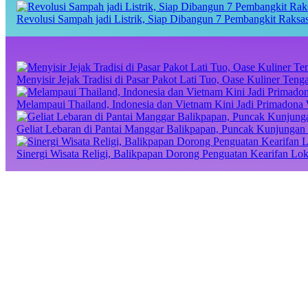
Revolusi Sampah jadi Listrik, Siap Dibangun 7 Pembangkit Raks
Menyisir Jejak Tradisi di Pasar Pakot Lati Tuo, Oase Kuliner Te
Melampaui Thailand, Indonesia dan Vietnam Kini Jadi Primadona 
Geliat Lebaran di Pantai Manggar Balikpapan, Puncak Kunjungan 
Sinergi Wisata Religi, Balikpapan Dorong Penguatan Kearifan Lo