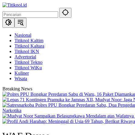
Langsung
ke
konten
Nasional
Titiknol Kaltim
Titiknol Kaltara
Titiknol IKN
Advertorial
Titiknol Tekno
Titiknol WiKu
Kuliner
Wisata
Breaking News
Narkotika