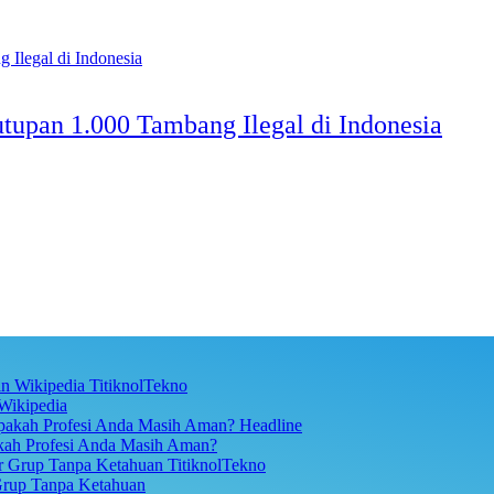
upan 1.000 Tambang Ilegal di Indonesia
TitiknolTekno
Wikipedia
Headline
akah Profesi Anda Masih Aman?
TitiknolTekno
Grup Tanpa Ketahuan