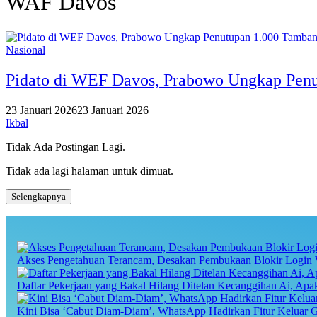
WAF Davos
Nasional
Pidato di WEF Davos, Prabowo Ungkap Penut
23 Januari 2026
23 Januari 2026
Ikbal
Tidak Ada Postingan Lagi.
Tidak ada lagi halaman untuk dimuat.
Selengkapnya
Akses Pengetahuan Terancam, Desakan Pembukaan Blokir Login 
Daftar Pekerjaan yang Bakal Hilang Ditelan Kecanggihan Ai, Ap
Kini Bisa ‘Cabut Diam-Diam’, WhatsApp Hadirkan Fitur Keluar 