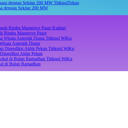
TitiknolTekno
asa dengan Sekitar 200 MW
Kuliner
ngah Rimba Mangrove Paser
Titiknol WiKu
Wisata Autentik Dunia
Titiknol WiKu
Diprediksi Akhir Pekan
Titiknol WiKu
kal di Bulan Ramadhan