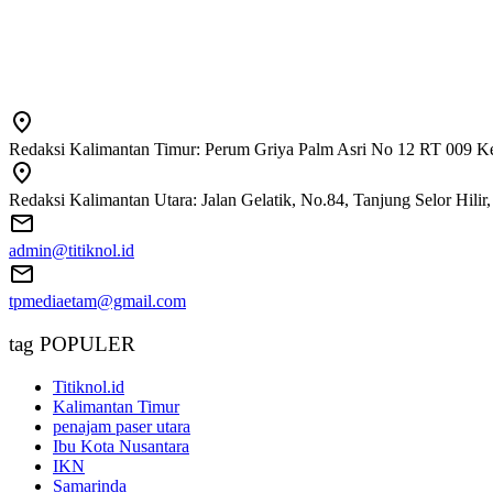
Redaksi Kalimantan Timur: Perum Griya Palm Asri No 12 RT 009 Ke
Redaksi Kalimantan Utara: Jalan Gelatik, No.84, Tanjung Selor Hili
admin@titiknol.id
tpmediaetam@gmail.com
tag POPULER
Titiknol.id
Kalimantan Timur
penajam paser utara
Ibu Kota Nusantara
IKN
Samarinda