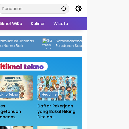
tiknol WiKu
Kuliner
Wisata
ka ke Jamnas
Satresnarkoba Polres PPU Bongkar
a Baik
Peredaran Sabu, Dua Pengedar Diciduk
dengan 12 Paket Narkotika
itiknolTekno
Headline
ses
Daftar Pekerjaan
ngetahuan
yang Bakal Hilang
rancam,
Ditelan
sakan
Kecanggihan Ai,
bukaan Blokir
Apakah Profesi