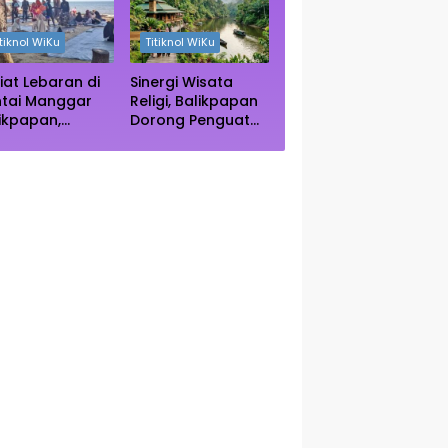
ngrove Paser
Autentik Dunia
itiknol WiKu
Titiknol WiKu
iat Lebaran di
Sinergi Wisata
ntai Manggar
Religi, Balikpapan
ikpapan,
Dorong Penguatan
ncak Kunjungan
Kearifan Lokal di
rediksi Akhir
Bulan Ramadhan
kan