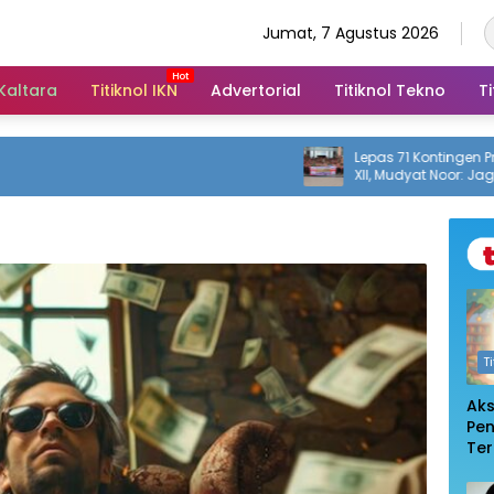
Jumat, 7 Agustus 2026
 Kaltara
Titiknol IKN
Advertorial
Titiknol Tekno
Ti
Lepas 71 Kontingen Pramu
XII, Mudyat Noor: Jaga Nam
Daerah
T
Ak
Pe
Te
De
Pem