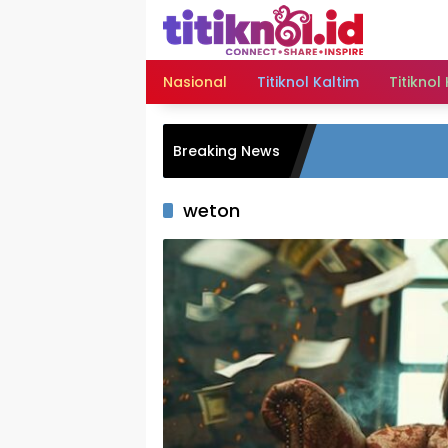
Langsung
ke
konten
Nasional
Titiknol Kaltim
Titiknol
Breaking News
weton