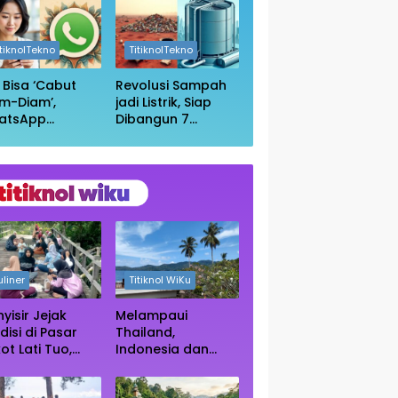
in Wikipedia
Anda Masih
Aman?
itiknolTekno
TitiknolTekno
i Bisa ‘Cabut
Revolusi Sampah
m-Diam’,
jadi Listrik, Siap
atsApp
Dibangun 7
irkan Fitur
Pembangkit
uar Grup
Raksasa dengan
npa Ketahuan
Sekitar 200 MW
uliner
Titiknol WiKu
yisir Jejak
Melampaui
disi di Pasar
Thailand,
ot Lati Tuo,
Indonesia dan
e Kuliner
Vietnam Kini Jadi
ngah Rimba
Primadona Wisata