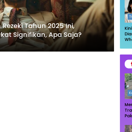
Log
T
Rezeki Tahun 2025 Ini,
Kin
at Signifikan, Apa Saja?
Dia
Wh
Had
Kel
Ta
K
Men
Tra
Pak
Oas
Te