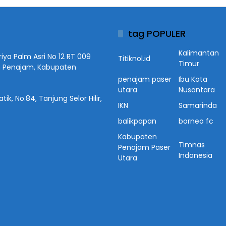
tag POPULER
Kalimantan
iya Palm Asri No 12 RT 009
Titiknol.id
Timur
n Penajam, Kabupaten
penajam paser
Ibu Kota
utara
Nusantara
ik, No.84, Tanjung Selor Hilir,
IKN
Samarinda
balikpapan
borneo fc
Kabupaten
Timnas
Penajam Paser
Indonesia
Utara