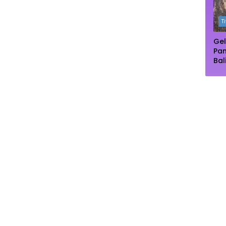
Ma
T
Gel
Pa
Bal
Pu
Dip
Pe