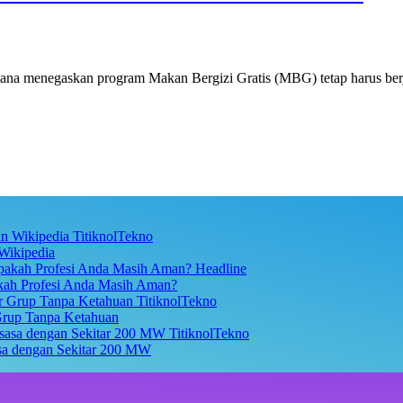
a menegaskan program Makan Bergizi Gratis (MBG) tetap harus berj
TitiknolTekno
Wikipedia
Headline
akah Profesi Anda Masih Aman?
TitiknolTekno
Grup Tanpa Ketahuan
TitiknolTekno
asa dengan Sekitar 200 MW