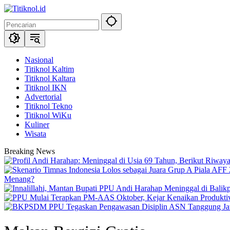
Langsung
ke
konten
Nasional
Titiknol Kaltim
Titiknol Kaltara
Titiknol IKN
Advertorial
Titiknol Tekno
Titiknol WiKu
Kuliner
Wisata
Breaking News
Menang?