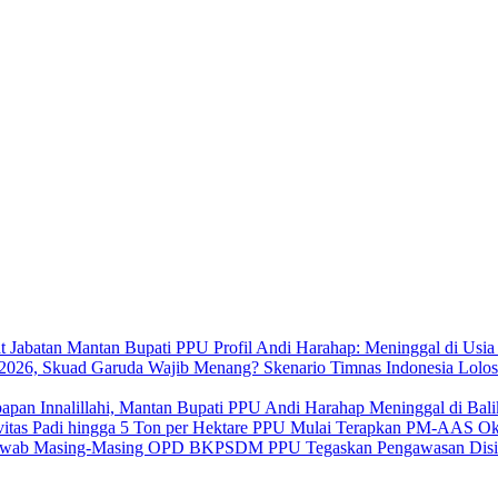
Profil Andi Harahap: Meninggal di Usi
Skenario Timnas Indonesia Lolo
Innalillahi, Mantan Bupati PPU Andi Harahap Meninggal di Bal
PPU Mulai Terapkan PM-AAS Oktob
BKPSDM PPU Tegaskan Pengawasan Disi