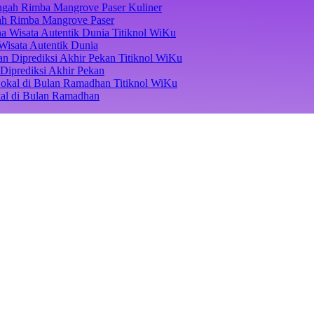
Kuliner
ngah Rimba Mangrove Paser
Titiknol WiKu
Wisata Autentik Dunia
Titiknol WiKu
Diprediksi Akhir Pekan
Titiknol WiKu
kal di Bulan Ramadhan