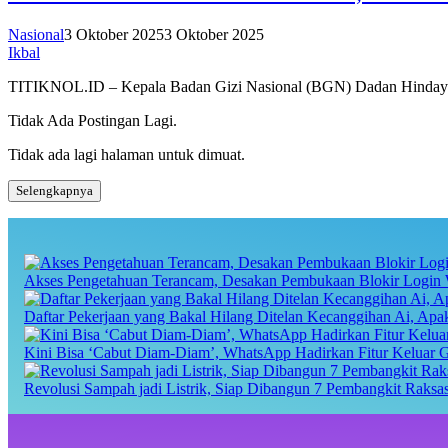
Nasional
3 Oktober 2025
3 Oktober 2025
Ikbal
TITIKNOL.ID – Kepala Badan Gizi Nasional (BGN) Dadan Hindayan
Tidak Ada Postingan Lagi.
Tidak ada lagi halaman untuk dimuat.
Selengkapnya
Akses Pengetahuan Terancam, Desakan Pembukaan Blokir Login 
Daftar Pekerjaan yang Bakal Hilang Ditelan Kecanggihan Ai, Ap
Kini Bisa ‘Cabut Diam-Diam’, WhatsApp Hadirkan Fitur Keluar 
Revolusi Sampah jadi Listrik, Siap Dibangun 7 Pembangkit Raks