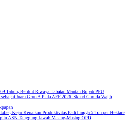
a 69 Tahun, Berikut Riwayat Jabatan Mantan Bupati PPU
s sebagai Juara Grup A Piala AFF 2026, Skuad Garuda Wajib
ikpapan
er, Kejar Kenaikan Produktivitas Padi hingga 5 Ton per Hektare
plin ASN Tanggung Jawab Masing-Masing OPD