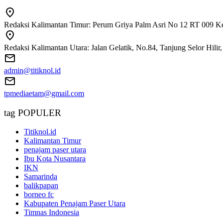
Redaksi Kalimantan Timur: Perum Griya Palm Asri No 12 RT 009 Ke
Redaksi Kalimantan Utara: Jalan Gelatik, No.84, Tanjung Selor Hili
admin@titiknol.id
tpmediaetam@gmail.com
tag POPULER
Titiknol.id
Kalimantan Timur
penajam paser utara
Ibu Kota Nusantara
IKN
Samarinda
balikpapan
borneo fc
Kabupaten Penajam Paser Utara
Timnas Indonesia