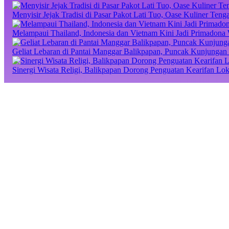
Menyisir Jejak Tradisi di Pasar Pakot Lati Tuo, Oase Kuliner Te
Melampaui Thailand, Indonesia dan Vietnam Kini Jadi Primadona 
Geliat Lebaran di Pantai Manggar Balikpapan, Puncak Kunjungan 
Sinergi Wisata Religi, Balikpapan Dorong Penguatan Kearifan Lo