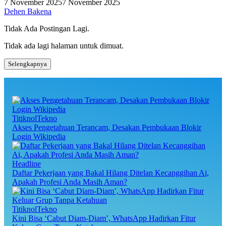
7 November 2025
7 November 2025
Dehen Bakena
Tidak Ada Postingan Lagi.
Tidak ada lagi halaman untuk dimuat.
Selengkapnya
TitiknolTekno
Akses Pengetahuan Terancam, Desakan Pembukaan Blokir
Login Wikipedia
Headline
Daftar Pekerjaan yang Bakal Hilang Ditelan Kecanggihan Ai,
Apakah Profesi Anda Masih Aman?
TitiknolTekno
Kini Bisa ‘Cabut Diam-Diam’, WhatsApp Hadirkan Fitur