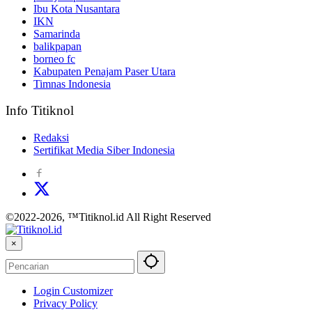
Ibu Kota Nusantara
IKN
Samarinda
balikpapan
borneo fc
Kabupaten Penajam Paser Utara
Timnas Indonesia
Info Titiknol
Redaksi
Sertifikat Media Siber Indonesia
©2022-2026, ™Titiknol.id All Right Reserved
×
Login Customizer
Privacy Policy