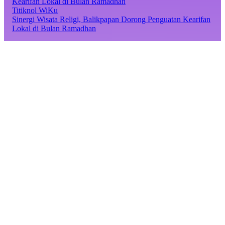
Titiknol WiKu
Sinergi Wisata Religi, Balikpapan Dorong Penguatan Kearifan
Lokal di Bulan Ramadhan