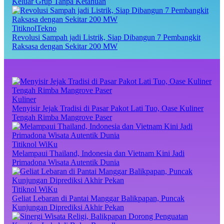
Keluar Grup Tanpa Ketahuan
TitiknolTekno
Revolusi Sampah jadi Listrik, Siap Dibangun 7 Pembangkit
Raksasa dengan Sekitar 200 MW
Kuliner
Menyisir Jejak Tradisi di Pasar Pakot Lati Tuo, Oase Kuliner
Tengah Rimba Mangrove Paser
Titiknol WiKu
Melampaui Thailand, Indonesia dan Vietnam Kini Jadi
Primadona Wisata Autentik Dunia
Titiknol WiKu
Geliat Lebaran di Pantai Manggar Balikpapan, Puncak
Kunjungan Diprediksi Akhir Pekan