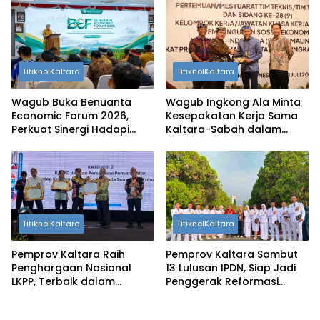
2026
TitiknolKaltara
TitiknolKaltara
Wagub Buka Benuanta
Wagub Ingkong Ala Minta
Economic Forum 2026,
Kesepakatan Kerja Sama
Perkuat Sinergi Hadapi
Kaltara-Sabah dalam
Tantangan Global
Sosek Malindo Segera
Dieksekusi
TitiknolKaltara
TitiknolKaltara
Pemprov Kaltara Raih
Pemprov Kaltara Sambut
Penghargaan Nasional
13 Lulusan IPDN, Siap Jadi
LKPP, Terbaik dalam
Penggerak Reformasi
Pemanfaatan E-Katalog
Birokrasi dan Pelayanan
Konstruksi
Publik