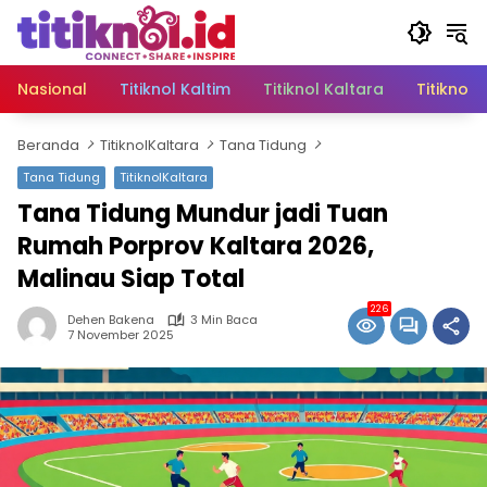
Langsung
ke
konten
Nasional
Titiknol Kaltim
Titiknol Kaltara
Titiknol 
Beranda
TitiknolKaltara
Tana Tidung
Tana Tidung
TitiknolKaltara
Tana Tidung Mundur jadi Tuan
Rumah Porprov Kaltara 2026,
Malinau Siap Total
226
Dehen Bakena
3 Min Baca
7 November 2025