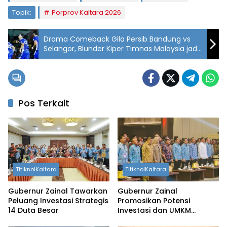
Topik:
Porprov Kaltara 2026
Drama Comeback Gila Persib Bandung vs
Selangor, Blunder Kiper Timnas Malaysia jadi
Kill The Game
Pos Terkait
TitiknolKaltara
TitiknolKaltara
Gubernur Zainal Tawarkan
Gubernur Zainal
Peluang Investasi Strategis
Promosikan Potensi
14 Duta Besar
Investasi dan UMKM
Kaltara di Apindo Expo