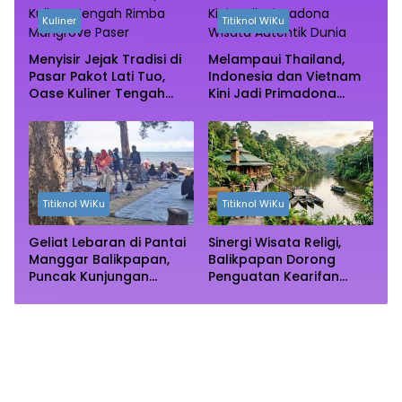
Kuliner
Titiknol WiKu
Menyisir Jejak Tradisi di
Melampaui Thailand,
Pasar Pakot Lati Tuo,
Indonesia dan Vietnam
Oase Kuliner Tengah
Kini Jadi Primadona
Rimba Mangrove Paser
Wisata Autentik Dunia
Titiknol WiKu
Titiknol WiKu
Geliat Lebaran di Pantai
Sinergi Wisata Religi,
Manggar Balikpapan,
Balikpapan Dorong
Puncak Kunjungan
Penguatan Kearifan
Diprediksi Akhir Pekan
Lokal di Bulan
Ramadhan