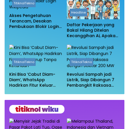
TitiknolTekno
Headline
Akses Pengetahuan
Terancam, Desakan
Daftar Pekerjaan yang
Pembukaan Blokir Login
Bakal Hilang Ditelan
Wikipedia
Kecanggihan Ai, Apakah
Profesi Anda Masih
Aman?
TitiknolTekno
TitiknolTekno
Kini Bisa ‘Cabut Diam-
Revolusi Sampah jadi
Diam’, WhatsApp
Listrik, Siap Dibangun 7
Hadirkan Fitur Keluar
Pembangkit Raksasa
Grup Tanpa Ketahuan
dengan Sekitar 200 MW