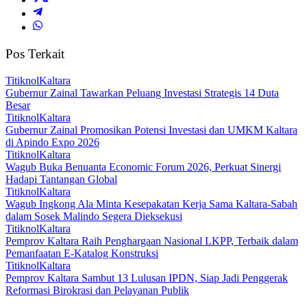
Pos Terkait
TitiknolKaltara
Gubernur Zainal Tawarkan Peluang Investasi Strategis 14 Duta
Besar
TitiknolKaltara
Gubernur Zainal Promosikan Potensi Investasi dan UMKM Kaltara
di Apindo Expo 2026
TitiknolKaltara
Wagub Buka Benuanta Economic Forum 2026, Perkuat Sinergi
Hadapi Tantangan Global
TitiknolKaltara
Wagub Ingkong Ala Minta Kesepakatan Kerja Sama Kaltara-Sabah
dalam Sosek Malindo Segera Dieksekusi
TitiknolKaltara
Pemprov Kaltara Raih Penghargaan Nasional LKPP, Terbaik dalam
Pemanfaatan E-Katalog Konstruksi
TitiknolKaltara
Pemprov Kaltara Sambut 13 Lulusan IPDN, Siap Jadi Penggerak
Reformasi Birokrasi dan Pelayanan Publik