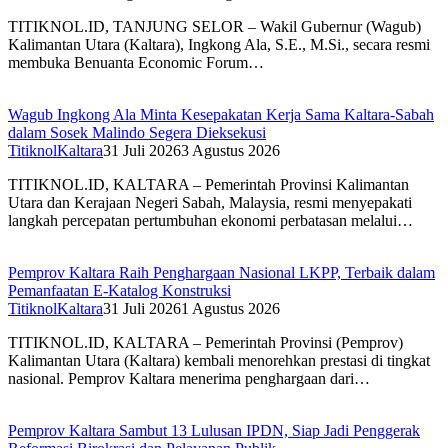
TITIKNOL.ID, TANJUNG SELOR – Wakil Gubernur (Wagub)
Kalimantan Utara (Kaltara), Ingkong Ala, S.E., M.Si., secara resmi
membuka Benuanta Economic Forum…
Wagub Ingkong Ala Minta Kesepakatan Kerja Sama Kaltara-Sabah
dalam Sosek Malindo Segera Dieksekusi
TitiknolKaltara
31 Juli 2026
3 Agustus 2026
TITIKNOL.ID, KALTARA – Pemerintah Provinsi Kalimantan
Utara dan Kerajaan Negeri Sabah, Malaysia, resmi menyepakati
langkah percepatan pertumbuhan ekonomi perbatasan melalui…
Pemprov Kaltara Raih Penghargaan Nasional LKPP, Terbaik dalam
Pemanfaatan E-Katalog Konstruksi
TitiknolKaltara
31 Juli 2026
1 Agustus 2026
TITIKNOL.ID, KALTARA – Pemerintah Provinsi (Pemprov)
Kalimantan Utara (Kaltara) kembali menorehkan prestasi di tingkat
nasional. Pemprov Kaltara menerima penghargaan dari…
Pemprov Kaltara Sambut 13 Lulusan IPDN, Siap Jadi Penggerak