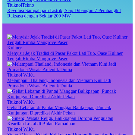
TitiknolTekno
Revolusi Sampah jadi Listrik, Siap Dibangun 7 Pembangkit
Raksasa dengan Sekitar 200 MW
Kuliner
Menyisir Jejak Tradisi di Pasar Pakot Lati Tuo, Oase Kuliner
Tengah Rimba Mangrove Paser
Titiknol WiKu
Melampaui Thailand, Indonesia dan Vietnam Kini Jadi
Primadona Wisata Autentik Dunia
Titiknol WiKu
Geliat Lebaran di Pantai Manggar Balikpapan, Puncak
Kunjungan Diprediksi Akhir Pekan
Titiknol WiKu
Sinergi Wisata Religi, Balikpapan Dorong Penguatan Kearifan