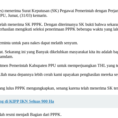
s) menerima Surat Keputusan (SK) Pegawai Pemerintah dengan Perjan
PU, Jumat, (31/03) kemarin.
a telah menerima SK PPPK. Dengan diterimanya SK bukti bahwa sekara
rhasilan mengikuti seleksi penerimaan PPPK beberapa waktu yang lal
minta untuk para nakes dapat melatih senyum.
at. Sekarang ini yang Banyak dikeluhkan masyarakat kita itu adalah 
 Hamdam.
men Pemerintah Kabupaten PPU untuk memperjuangkan THL yang tel
llah masa depannya lebih cerah kami upayakan penghasilan mereka se
 yang lulus PPPK mengungkapkan, senang karena telah menerima SK ter
ng di KIPP IKN Seluas 900 Ha
elah resmi menjadi Bagian dari PPPK.