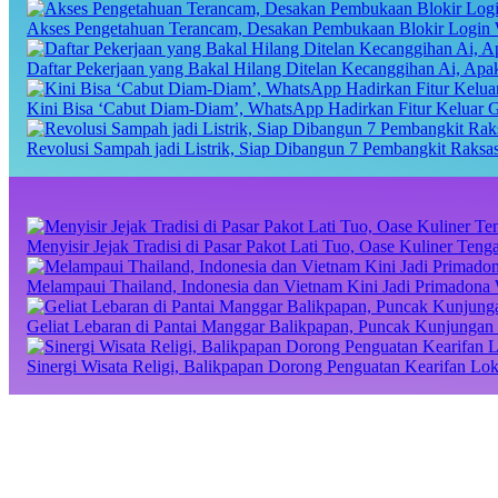
Akses Pengetahuan Terancam, Desakan Pembukaan Blokir Login 
Daftar Pekerjaan yang Bakal Hilang Ditelan Kecanggihan Ai, Ap
Kini Bisa ‘Cabut Diam-Diam’, WhatsApp Hadirkan Fitur Keluar 
Revolusi Sampah jadi Listrik, Siap Dibangun 7 Pembangkit Raks
Menyisir Jejak Tradisi di Pasar Pakot Lati Tuo, Oase Kuliner Te
Melampaui Thailand, Indonesia dan Vietnam Kini Jadi Primadona 
Geliat Lebaran di Pantai Manggar Balikpapan, Puncak Kunjungan 
Sinergi Wisata Religi, Balikpapan Dorong Penguatan Kearifan Lo