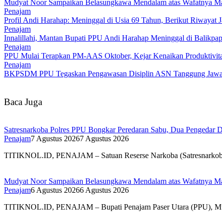
Mudyat Noor Sampaikan Belasungkawa Mendalam atas Wafatnya Ma
Penajam
Profil Andi Harahap: Meninggal di Usia 69 Tahun, Berikut Riwayat
Penajam
Innalillahi, Mantan Bupati PPU Andi Harahap Meninggal di Balikpa
Penajam
PPU Mulai Terapkan PM-AAS Oktober, Kejar Kenaikan Produktivitas
Penajam
BKPSDM PPU Tegaskan Pengawasan Disiplin ASN Tanggung Jaw
Baca Juga
Satresnarkoba Polres PPU Bongkar Peredaran Sabu, Dua Pengedar D
Penajam
7 Agustus 2026
7 Agustus 2026
TITIKNOL.ID, PENAJAM – Satuan Reserse Narkoba (Satresnarkoba) 
Mudyat Noor Sampaikan Belasungkawa Mendalam atas Wafatnya Ma
Penajam
6 Agustus 2026
6 Agustus 2026
TITIKNOL.ID, PENAJAM – Bupati Penajam Paser Utara (PPU), Mud