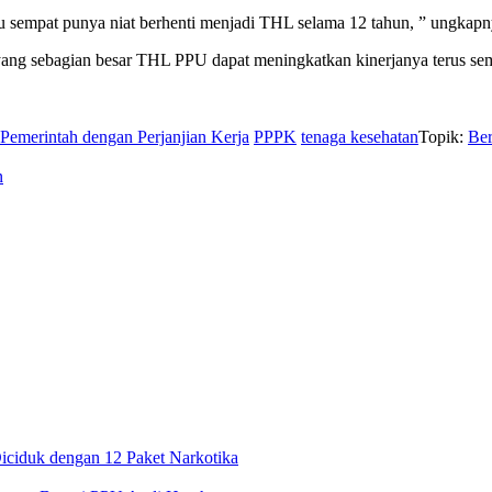
lu sempat punya niat berhenti menjadi THL selama 12 tahun, ” ungkapn
ng sebagian besar THL PPU dapat meningkatkan kinerjanya terus sem
Pemerintah dengan Perjanjian Kerja
PPPK
tenaga kesehatan
Topik:
Be
n
iciduk dengan 12 Paket Narkotika