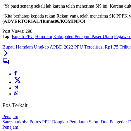
“Ya pasti senang sekali lah karena telah menerima SK ini. Karena du
“Kita berharap kepada rekan Rekan yang telah menerima SK PPPK ya
(ADVERTORIAL/Humas06/KOMINFO)
Post Views:
298
Tag:
Bupati PPU
Hamdam
Kabupaten Penajam Paser Utara
Pegawai 
Bupati Hamdam Ungkap APBD 2022 PPU Terealisasi Rp1,75 Triliu
Pos Terkait
Penajam
Satresnarkoba Polres PPU Bongkar Peredaran Sabu, Dua Pengedar D
Penajam