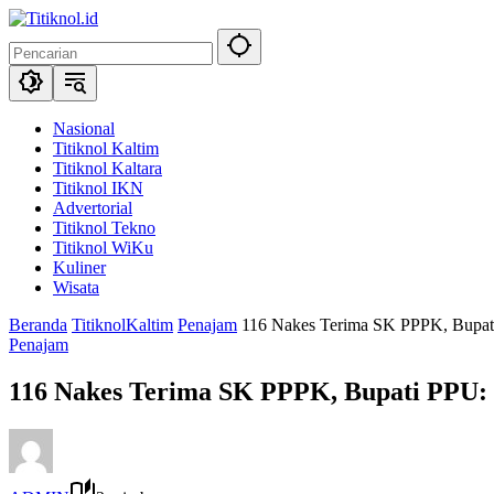
Langsung
ke
konten
Nasional
Titiknol Kaltim
Titiknol Kaltara
Titiknol IKN
Advertorial
Titiknol Tekno
Titiknol WiKu
Kuliner
Wisata
Beranda
TitiknolKaltim
Penajam
116 Nakes Terima SK PPPK, Bupat
Penajam
116 Nakes Terima SK PPPK, Bupati PPU: