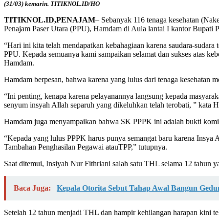
(31/03) kemarin. TITIKNOL.ID/HO
TITIKNOL.ID,PENAJAM
– Sebanyak 116 tenaga kesehatan (Nake
Penajam Paser Utara (PPU), Hamdam di Aula lantai I kantor Bupati P
“Hari ini kita telah mendapatkan kebahagiaan karena saudara-sudar
PPU. Kepada semuanya kami sampaikan selamat dan sukses atas kebe
Hamdam.
Hamdam berpesan, bahwa karena yang lulus dari tenaga kesehatan me
“Ini penting, kenapa karena pelayanannya langsung kepada masyarak
senyum insyah Allah separuh yang dikeluhkan telah terobati, ” kata
Hamdam juga menyampaikan bahwa SK PPPK ini adalah bukti komit
“Kepada yang lulus PPPK harus punya semangat baru karena Insya A
Tambahan Penghasilan Pegawai atauTPP,” tutupnya.
Saat ditemui, Insiyah Nur Fithriani salah satu THL selama 12 tahun
Baca Juga:
Kepala Otorita Sebut Tahap Awal Bangun Gedu
Setelah 12 tahun menjadi THL dan hampir kehilangan harapan kini t