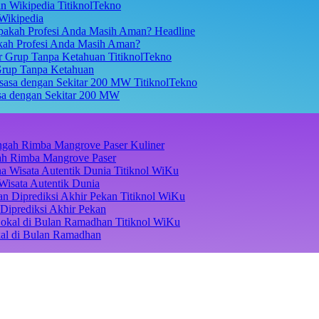
TitiknolTekno
Wikipedia
Headline
akah Profesi Anda Masih Aman?
TitiknolTekno
Grup Tanpa Ketahuan
TitiknolTekno
asa dengan Sekitar 200 MW
Kuliner
ngah Rimba Mangrove Paser
Titiknol WiKu
Wisata Autentik Dunia
Titiknol WiKu
Diprediksi Akhir Pekan
Titiknol WiKu
kal di Bulan Ramadhan