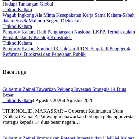
Hadapi Tantangan Global
TitiknolKaltara
Wagub Ingkong Ala Minta Kesepakatan Kerja Sama Kaltara-Sabah
dalam Sosek Malindo Segera Dieksekusi
TitiknolKaltara
Pemprov Kaltara Raih Penghargaan Nasional LKPP, Terbaik dalam
Pemanfaatan E-Katalog Konstruksi
TitiknolKaltara
Pemprov Kaltara Sambut 13 Lulusan IPDN, Siap Jadi Penggerak
Reformasi Birokrasi dan Pelayanan Publik
Baca Juga
Gubernur Zainal Tawarkan Peluang Investasi Strategis 14 Duta
Besar
TitiknolKaltara
4 Agustus 2026
4 Agustus 2026
TITIKNOL.ID, MAKASSAR – Gubernur Kalimantan Utara
(Kaltara) Zainal A Paliwang menawarkan berbagai peluang investasi
strategis kepada 14 duta besar negara…
Gubernur Zainal Promosikan Potensi Investasi dan UMKM Kaltara