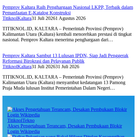
Pemprov Kaltara Raih Penghargaan Nasional LKPP, Terbaik dalam
Pemanfaatan E-Katalog Konstruksi
TitiknolKaltara
31 Juli 2026
1 Agustus 2026
TITIKNOL.ID, KALTARA – Pemerintah Provinsi (Pemprov)
Kalimantan Utara (Kaltara) kembali menorehkan prestasi di tingkat
nasional. Pemprov Kaltara menerima penghargaan dari…
Pemprov Kaltara Sambut 13 Lulusan IPDN, Siap Jadi Penggerak
Reformasi Birokrasi dan Pelayanan Publik
TitiknolKaltara
31 Juli 2026
31 Juli 2026
TITIKNOL.ID, KALTARA – Pemerintah Provinsi (Pemprov)
Kalimantan Utara (Kaltara) menyambut kedatangan 13 Pamong
Praja Muda lulusan Institut Pemerintahan Dalam Negeri…
TitiknolTekno
Akses Pengetahuan Terancam, Desakan Pembukaan Blokir
Login Wikipedia