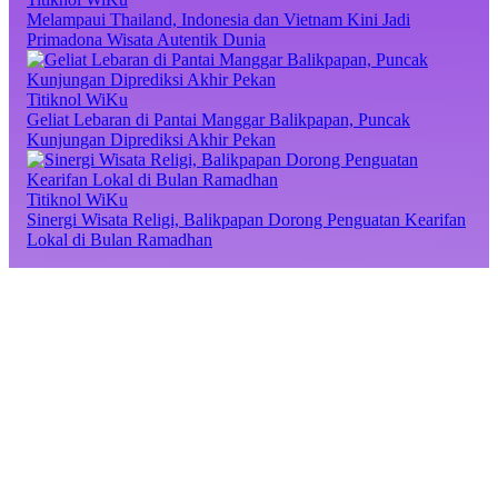
Melampaui Thailand, Indonesia dan Vietnam Kini Jadi
Primadona Wisata Autentik Dunia
Titiknol WiKu
Geliat Lebaran di Pantai Manggar Balikpapan, Puncak
Kunjungan Diprediksi Akhir Pekan
Titiknol WiKu
Sinergi Wisata Religi, Balikpapan Dorong Penguatan Kearifan
Lokal di Bulan Ramadhan