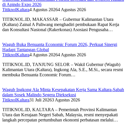
di Apindo Expo 2026
TitiknolKaltara
4 Agustus 2026
4 Agustus 2026
TITIKNOL.ID, MAKASSAR – Gubernur Kalimantan Utara
(Kaltara) Zainal A Paliwang menghadiri pembukaan Rapat Kerja
dan Konsultasi Nasional (Rakerkonas) Asosiasi Pengusaha…
Wagub Buka Benuanta Economic Forum 2026, Perkuat Sinergi
Hadapi Tantangan Global
TitiknolKaltara
4 Agustus 2026
4 Agustus 2026
TITIKNOL.ID, TANJUNG SELOR – Wakil Gubernur (Wagub)
Kalimantan Utara (Kaltara), Ingkong Ala, S.E., M.Si., secara resmi
membuka Benuanta Economic Forum…
Wagub Ingkong Ala Minta Kesepakatan Kerja Sama Kaltara-Sabah
dalam Sosek Malindo Segera Dieksekusi
TitiknolKaltara
31 Juli 2026
3 Agustus 2026
TITIKNOL.ID, KALTARA – Pemerintah Provinsi Kalimantan
Utara dan Kerajaan Negeri Sabah, Malaysia, resmi menyepakati
langkah percepatan pertumbuhan ekonomi perbatasan melalui…