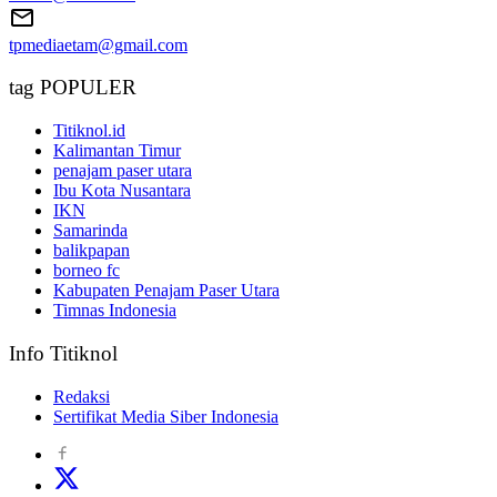
tpmediaetam@gmail.com
tag POPULER
Titiknol.id
Kalimantan Timur
penajam paser utara
Ibu Kota Nusantara
IKN
Samarinda
balikpapan
borneo fc
Kabupaten Penajam Paser Utara
Timnas Indonesia
Info Titiknol
Redaksi
Sertifikat Media Siber Indonesia