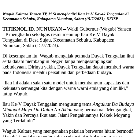
Wagub Kaltara Yansen TP, M.Si menghadiri Ilau ke-V Dayak Tenggalan di
Kecamatan Sebuku, Kabupaten Nunukan, Sabtu (15/7/2023). DKISP
TITIKNOL.ID, NUNUKAN –
Wakil Gubernur (Wagub) Yansen
TP menghadiri sekaligus resmi menutup Ilau Ke-V Dayak
Tenggalan di Desa Sujau, Kecamatan Sebuku, Kabupaten
Nunukan, Sabtu (15/7/2023).
Di kesempatan itu, Wagub mengajak pemuda Dayak Tenggalan ikut
serta dalam membangun Negeri tanpa mengesampingkan
kebudayaan. Dirinya yakin, Dayak Tenggalan dapat memberi warna
pada Indonesia melalui persatuan dan perbedaan budaya.
“Ilau ini adalah salah satu model untuk membangun kapasitas dan
kekuatan semangat kita dengan warna warni etnis yang dimiliki,”
tutup Wagub.
Ilau Ke-V Dayak Tenggalan mengusung tema
Angaluat Da Budaya
Mintopot Maya Da Dalan Nu Akion
yang bermakna “Mengangkat,
Yakin dan Percaya Ikut atau Jalani Pengakuannya Kakek Moyang
yang Terdahulu”.
Wagub Kaltara yang mengenakan pakaian berwarna hitam bermotif
Dayak Tenggalan mengucapkan selamat atas kelancaran acara.