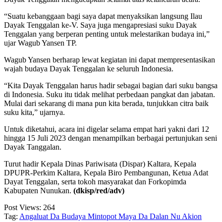
“Suatu kebanggaan bagi saya dapat menyaksikan langsung Ilau
Dayak Tenggalan ke-V. Saya juga mengapresiasi suku Dayak
Tenggalan yang berperan penting untuk melestarikan budaya ini,”
ujar Wagub Yansen TP.
Wagub Yansen berharap lewat kegiatan ini dapat mempresentasikan
wajah budaya Dayak Tenggalan ke seluruh Indonesia.
“Kita Dayak Tenggalan harus hadir sebagai bagian dari suku bangsa
di Indonesia. Suku itu tidak melihat perbedaan pangkat dan jabatan.
Mulai dari sekarang di mana pun kita berada, tunjukkan citra baik
suku kita,” ujarnya.
Untuk diketahui, acara ini digelar selama empat hari yakni dari 12
hingga 15 Juli 2023 dengan menampilkan berbagai pertunjukan seni
Dayak Tanggalan.
Turut hadir Kepala Dinas Pariwisata (Dispar) Kaltara, Kepala
DPUPR-Perkim Kaltara, Kepala Biro Pembangunan, Ketua Adat
Dayat Tenggalan, serta tokoh masyarakat dan Forkopimda
Kabupaten Nunukan.
(dkisp/red/adv)
Post Views:
264
Tag:
Angaluat Da Budaya Mintopot Maya Da Dalan Nu Akion