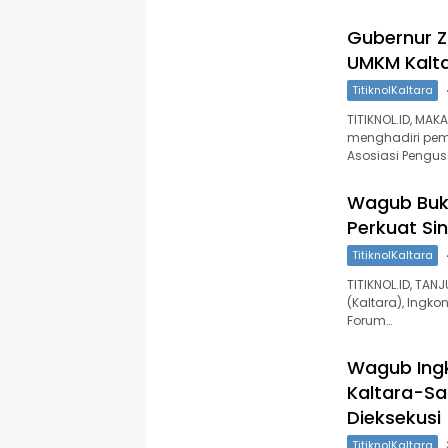
Gubernur Z
UMKM Kalta
TitiknolKaltara
TITIKNOL.ID, MA
menghadiri pem
Asosiasi Pengu
Wagub Buk
Perkuat Si
TitiknolKaltara
TITIKNOL.ID, TA
(Kaltara), Ingko
Forum…
Wagub Ingk
Kaltara-Sa
Dieksekusi
TitiknolKaltara