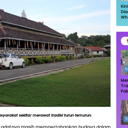
Kin
Dia
Wh
Had
Kel
Ta
K
Men
Tra
Pak
Oas
Te
Ma
yarakat sekitar merawat tradisi turun temurun.
T
 adatnya masih mempertahankan budaya dalam