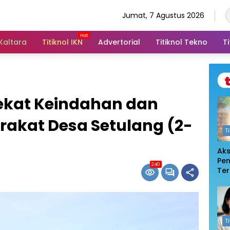
Jumat, 7 Agustus 2026
 Kaltara
Titiknol IKN
Advertorial
Titiknol Tekno
Ti
ekat Keindahan dan
akat Desa Setulang (2-
T
Ak
Pe
240
Te
De
Pem
Log
T