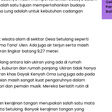
Gel
. Salah satu tujuan mempertahankan budaya
Pa
a Lung adalah untuk kebutuhan cadangan
Bal
Pu
Dip
Pe
k wisata alam di sekitar Desa Setulang seperti
 Tana’ Ulen. Ada juga air terjun serta masih
an lingkar batang 9,27 meter.
ang antara lain ukiran yang ada di rumah
), kuburan dan rumah panjang. Ukiran tidak hanya
an khas Dayak Kenyah Oma Lung juga ada pada
nian masih sangat kuat pengaruhnya dalam
i dan pemain musik. Mereka berlatih rutin di
n kerajinan tangan merupakan salah satu mata
a Setulang. Banyak kerajinan tangan yang