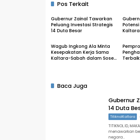
Pos Terkait
TitiknolKaltara
Titikno
Gubernur Zainal Tawarkan
Gubern
Peluang Investasi Strategis
Potensi
14 Duta Besar
Kaltara
TitiknolKaltara
Titikno
Wagub Ingkong Ala Minta
Pemprov
Kesepakatan Kerja Sama
Penghar
Kaltara-Sabah dalam Sosek
Terbai
Malindo Segera Dieksekusi
E-Katal
Baca Juga
Gubernur Z
14 Duta Be
TitiknolKaltara
TITIKNOL.ID, MA
menawarkan berb
negara…