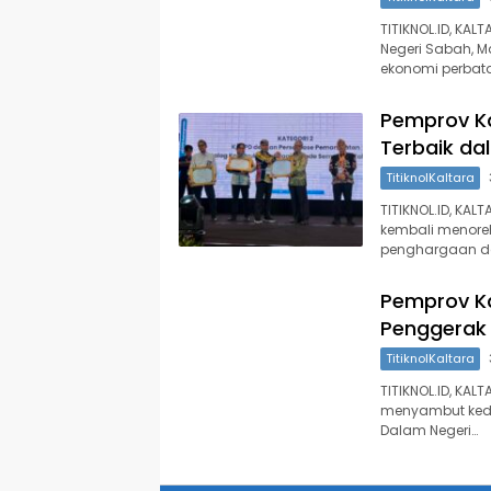
TITIKNOL.ID, KAL
Negeri Sabah, 
ekonomi perbat
Pemprov Ka
Terbaik da
TitiknolKaltara
TITIKNOL.ID, KAL
kembali menoreh
penghargaan da
Pemprov Ka
Penggerak 
TitiknolKaltara
TITIKNOL.ID, KAL
menyambut keda
Dalam Negeri…