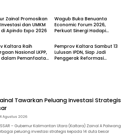
lKaltara
TitiknolKaltara
ur Zainal Promosikan
Wagub Buka Benuanta
 Investasi dan UMKM
Economic Forum 2026,
 di Apindo Expo 2026
Perkuat Sinergi Hadapi
lKaltara
TitiknolKaltara
Tantangan Global
 Kaltara Raih
Pemprov Kaltara Sambut 13
gaan Nasional LKPP,
Lulusan IPDN, Siap Jadi
k dalam Pemanfaatan
Penggerak Reformasi
og Konstruksi
Birokrasi dan Pelayanan
Publik
ainal Tawarkan Peluang Investasi Strategis
sar
4 Agustus 2026
KASSAR – Gubernur Kalimantan Utara (Kaltara) Zainal A Paliwang
agai peluang investasi strategis kepada 14 duta besar