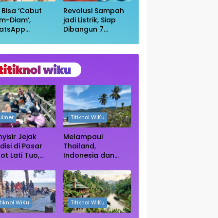
i Bisa ‘Cabut
Revolusi Sampah
m-Diam’,
jadi Listrik, Siap
atsApp
Dibangun 7
irkan Fitur
Pembangkit
uar Grup
Raksasa dengan
npa Ketahuan
Sekitar 200 MW
uliner
Titiknol WiKu
yisir Jejak
Melampaui
disi di Pasar
Thailand,
ot Lati Tuo,
Indonesia dan
e Kuliner
Vietnam Kini Jadi
ngah Rimba
Primadona Wisata
ngrove Paser
Autentik Dunia
itiknol WiKu
Titiknol WiKu