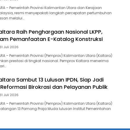
TARA – Pemerintah Provinsi Kalimantan Utara dan Kerajaan
Malaysia, resmi menyepakati langkah percepatan pertumbuhan
asan melalui…
ltara Raih Penghargaan Nasional LKPP,
lam Pemanfaatan E-Katalog Konstruksi
31 Juli 2026
TARA – Pemerintah Provinsi (Pemprov) Kalimantan Utara (Kaltara)
kan prestasi di tingkat nasional. Pemprov Kaltara menerima
ri…
ltara Sambut 13 Lulusan IPDN, Siap Jadi
Reformasi Birokrasi dan Pelayanan Publik
31 Juli 2026
TARA – Pemerintah Provinsi (Pemprov) Kalimantan Utara (Kaltara)
tangan 13 Pamong Praja Muda lulusan Institut Pemerintahan