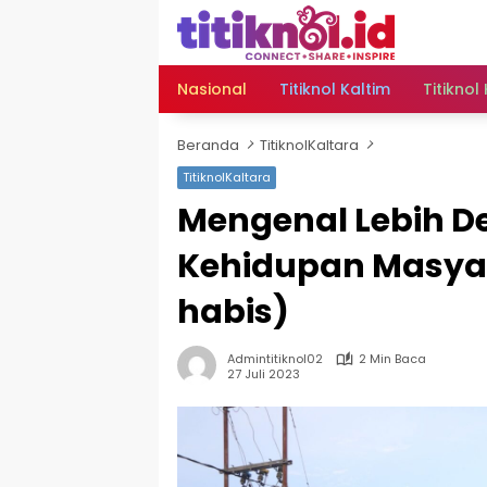
Langsung
ke
konten
Nasional
Titiknol Kaltim
Titiknol
Beranda
TitiknolKaltara
TitiknolKaltara
Mengenal Lebih D
Kehidupan Masyar
habis)
Admintitiknol02
2 Min Baca
27 Juli 2023