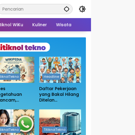
tiknol WiKu
Kuliner
Wisata
itiknolTekno
Headline
ses
Daftar Pekerjaan
ngetahuan
yang Bakal Hilang
rancam,
Ditelan
sakan
Kecanggihan Ai,
bukaan Blokir
Apakah Profesi
in Wikipedia
Anda Masih
Aman?
itiknolTekno
TitiknolTekno