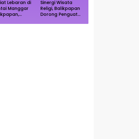
iat Lebaran di
Sinergi Wisata
ntai Manggar
Religi, Balikpapan
ikpapan,
Dorong Penguatan
ncak Kunjungan
Kearifan Lokal di
rediksi Akhir
Bulan Ramadhan
kan