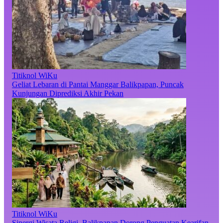
Titiknol WiKu
Geliat Lebaran di Pantai Manggar Balikpapan, Puncak
Kunjungan Diprediksi Akhir Pekan
Titiknol WiKu
Sinergi Wisata Religi, Balikpapan Dorong Penguatan Kearifan