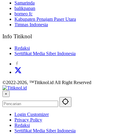
Samarinda
balikpapan
borneo fc
Kabupaten Penajam Paser Utara
Timnas Indonesia
Info Titiknol
Redaksi
Sertifikat Media Siber Indonesia
©2022-2026, ™Titiknol.id All Right Reserved
×
Login Customizer
Privacy Policy
Redaksi
Sertifikat Media Siber Indonesia