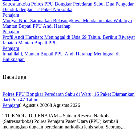
Satresnarkoba Polres PPU Bongkar Peredaran Sabu, Dua Pengedar
Diciduk dengan 12 Paket Narkotika
Penajam
Mudyat Noor Sampaikan Belasungkawa Mendalam atas Wafatnya
Mantan Bupati PPU Andi Harahap
Penajam
Profil Andi Harahap: Meninggal di Usia 69 Tahun, Berikut Riwayat
Jabatan Mantan Bupati PPU
Penajam
Innalillahi, Mantan Bupati PPU Andi Harahap Meninggal di
Balikpapan
Baca Juga
Polres PPU Bongkar Peredaran Sabu di Waru, 16 Paket Diamankan
dari Pria 47 Tahun
Penajam
8 Agustus 2026
8 Agustus 2026
TITIKNOL.ID, PENAJAM – Satuan Reserse Narkoba
(Satresnarkoba) Polres Penajam Paser Utara (PPU) kembali
mengungkap dugaan peredaran narkotika jenis sabu. Seorang…