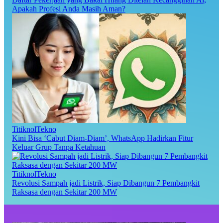
Apakah Profesi Anda Masih Aman?
TitiknolTekno
Kini Bisa ‘Cabut Diam-Diam’, WhatsApp Hadirkan Fitur
Keluar Grup Tanpa Ketahuan
TitiknolTekno
Revolusi Sampah jadi Listrik, Siap Dibangun 7 Pembangkit
Raksasa dengan Sekitar 200 MW