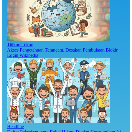
TitiknolTekno
Akses Pengetahuan Terancam, Desakan Pembukaan Blokir
Login Wikipedia
Headline
Daftar Pekerjaan yang Bakal Hilang Ditelan Kecanggihan Ai,