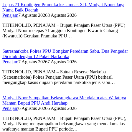
Lepas 71 Kontingen Pramuka ke Jamnas XII, Mudyat Noor: Jaga
Nama Baik Daerah
Penajam
7 Agustus 2026
8 Agustus 2026
TITIKNOL.ID, PENAJAM – Bupati Penajam Paser Utara (PPU)
Mudyat Noor melepas 71 anggota Kontingen Kwartir Cabang
(Kwarcab) Gerakan Pramuka PPU…
Satresnarkoba Polres PPU Bongkar Peredaran Sabu, Dua Pengedar
Diciduk dengan 12 Paket Narkotika
Penajam
7 Agustus 2026
7 Agustus 2026
TITIKNOL.ID, PENAJAM – Satuan Reserse Narkoba
(Satresnarkoba) Polres Penajam Paser Utara (PPU) berhasil
mengungkap kasus dugaan peredaran narkotika jenis sabu…
Mudyat Noor Sampaikan Belasungkawa Mendalam atas Wafatnya
Mantan Bupati PPU Andi Harahap
Penajam
6 Agustus 2026
6 Agustus 2026
TITIKNOL.ID, PENAJAM – Bupati Penajam Paser Utara (PPU),
Mudyat Noor, menyampaikan belasungkawa yang mendalam atas
wafatnya mantan Bupati PPU periode…