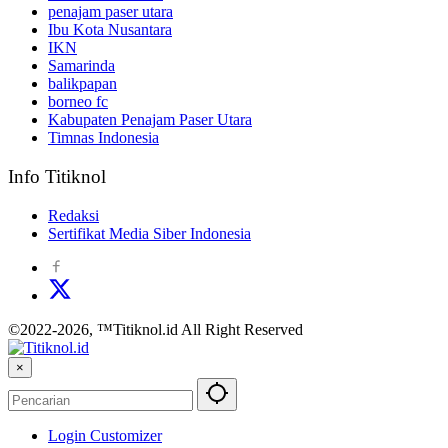
penajam paser utara
Ibu Kota Nusantara
IKN
Samarinda
balikpapan
borneo fc
Kabupaten Penajam Paser Utara
Timnas Indonesia
Info Titiknol
Redaksi
Sertifikat Media Siber Indonesia
©2022-2026, ™Titiknol.id All Right Reserved
×
Login Customizer