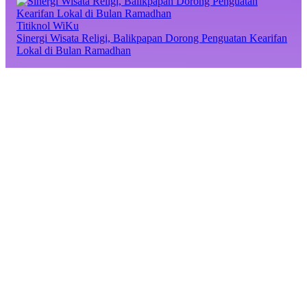
Titiknol WiKu
Sinergi Wisata Religi, Balikpapan Dorong Penguatan Kearifan
Lokal di Bulan Ramadhan