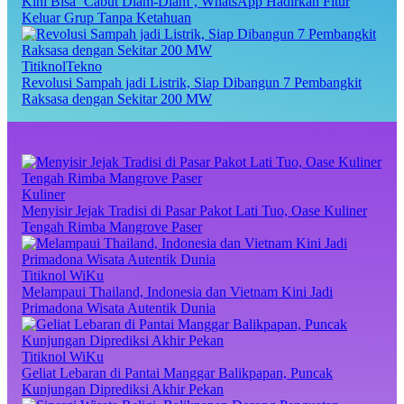
Kini Bisa ‘Cabut Diam-Diam’, WhatsApp Hadirkan Fitur
Keluar Grup Tanpa Ketahuan
TitiknolTekno
Revolusi Sampah jadi Listrik, Siap Dibangun 7 Pembangkit
Raksasa dengan Sekitar 200 MW
Kuliner
Menyisir Jejak Tradisi di Pasar Pakot Lati Tuo, Oase Kuliner
Tengah Rimba Mangrove Paser
Titiknol WiKu
Melampaui Thailand, Indonesia dan Vietnam Kini Jadi
Primadona Wisata Autentik Dunia
Titiknol WiKu
Geliat Lebaran di Pantai Manggar Balikpapan, Puncak
Kunjungan Diprediksi Akhir Pekan