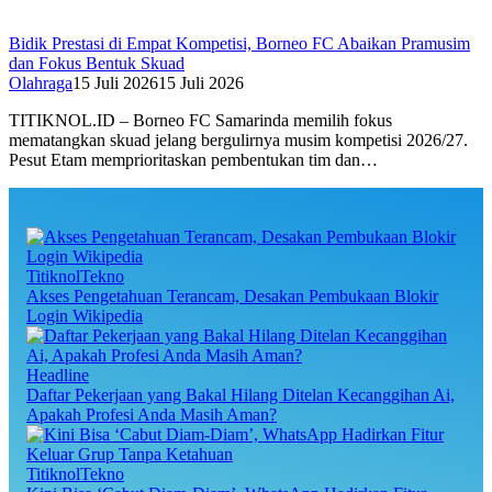
Bidik Prestasi di Empat Kompetisi, Borneo FC Abaikan Pramusim
dan Fokus Bentuk Skuad
Olahraga
15 Juli 2026
15 Juli 2026
TITIKNOL.ID – Borneo FC Samarinda memilih fokus
mematangkan skuad jelang bergulirnya musim kompetisi 2026/27.
Pesut Etam memprioritaskan pembentukan tim dan…
TitiknolTekno
Akses Pengetahuan Terancam, Desakan Pembukaan Blokir
Login Wikipedia
Headline
Daftar Pekerjaan yang Bakal Hilang Ditelan Kecanggihan Ai,
Apakah Profesi Anda Masih Aman?
TitiknolTekno