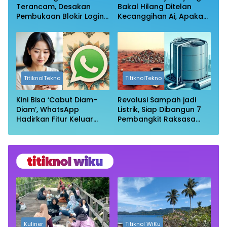
Terancam, Desakan
Bakal Hilang Ditelan
Pembukaan Blokir Login
Kecanggihan Ai, Apakah
Wikipedia
Profesi Anda Masih
Aman?
TitiknolTekno
TitiknolTekno
Kini Bisa ‘Cabut Diam-
Revolusi Sampah jadi
Diam’, WhatsApp
Listrik, Siap Dibangun 7
Hadirkan Fitur Keluar
Pembangkit Raksasa
Grup Tanpa Ketahuan
dengan Sekitar 200 MW
Kuliner
Titiknol WiKu