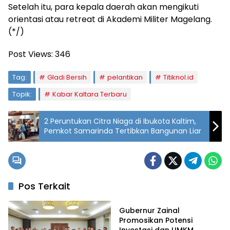
Setelah itu, para kepala daerah akan mengikuti
orientasi atau retreat di Akademi Militer Magelang.
(*/)
Post Views:
346
Tag:
Gladi Bersih
pelantikan
Titiknol.id
Topik:
Kabar Kaltara Terbaru
2 Peruntukan Citra Niaga di Ibukota Kaltim,
Pemkot Samarinda Tertibkan Bangunan Liar
Pos Terkait
TitiknolKaltara
Gubernur Zainal
Promosikan Potensi