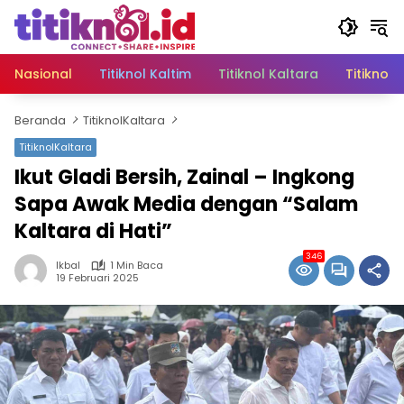
Langsung
ke
konten
Nasional
Titiknol Kaltim
Titiknol Kaltara
Titiknol 
Beranda
TitiknolKaltara
TitiknolKaltara
Ikut Gladi Bersih, Zainal – Ingkong
Sapa Awak Media dengan “Salam
Kaltara di Hati”
346
Ikbal
1 Min Baca
19 Februari 2025