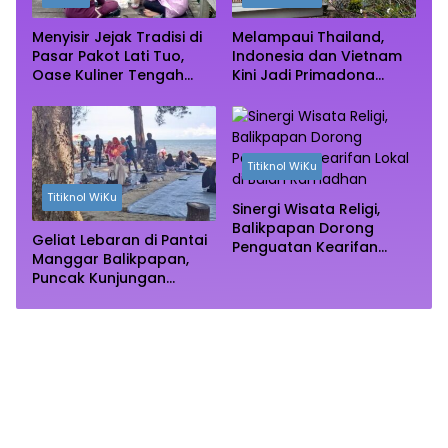
Menyisir Jejak Tradisi di
Melampaui Thailand,
Pasar Pakot Lati Tuo,
Indonesia dan Vietnam
Oase Kuliner Tengah
Kini Jadi Primadona
Rimba Mangrove Paser
Wisata Autentik Dunia
Titiknol WiKu
Titiknol WiKu
Sinergi Wisata Religi,
Balikpapan Dorong
Geliat Lebaran di Pantai
Penguatan Kearifan
Manggar Balikpapan,
Lokal di Bulan
Puncak Kunjungan
Ramadhan
Diprediksi Akhir Pekan