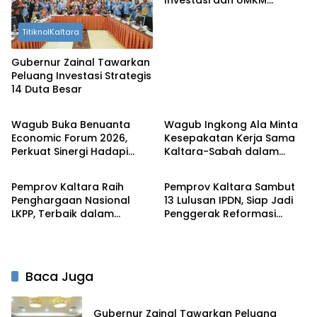
Investasi dan UMKM
Kaltara di Apindo Expo
2026
TitiknolKaltara
Gubernur Zainal Tawarkan
Peluang Investasi Strategis
14 Duta Besar
TitiknolKaltara
TitiknolKaltara
Wagub Buka Benuanta
Wagub Ingkong Ala Minta
Economic Forum 2026,
Kesepakatan Kerja Sama
Perkuat Sinergi Hadapi
Kaltara-Sabah dalam
TitiknolKaltara
TitiknolKaltara
Tantangan Global
Sosek Malindo Segera
Dieksekusi
Pemprov Kaltara Raih
Pemprov Kaltara Sambut
Penghargaan Nasional
13 Lulusan IPDN, Siap Jadi
LKPP, Terbaik dalam
Penggerak Reformasi
Pemanfaatan E-Katalog
Birokrasi dan Pelayanan
Konstruksi
Publik
Baca Juga
Gubernur Zainal Tawarkan Peluang