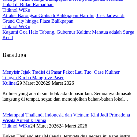
Lokal di Bulan Ramadhan
Titiknol WiKu
Atraksi Barongsai Gratis di Balikpapan Hari Ini, Cek Jadwal di
Grand City hingga Plaza Balikpapan
Titiknol WiKu
Kagumi Goa Halo Tabung, Gubernur Kaltim: Maratua adalah Surga
Kecil
Baca Juga
Menyisir Jejak Tradisi di Pasar Pakot Lati Tuo, Oase Kuliner
Tengah Rimba Mangrove Paser
Kuliner
29 Maret 2026
29 Maret 2026
Kuliner yang ada di sini tidak ada di pasar lain. Semuanya dimasak
langsung di tempat, segar, dan menonjolkan bahan-bahan lokal…
Melampaui Thailand, Indonesia dan Vietnam Kini Jadi Primadona
Wisata Autentik Dunia
Titiknol WiKu
24 Maret 2026
24 Maret 2026
Bukan Thailand atau Malaysia, ternyata dua negara ini yang justru