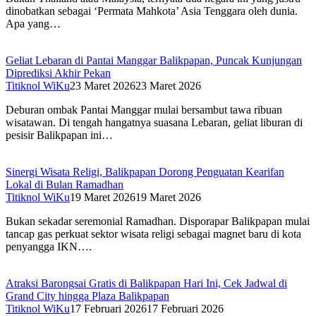
dinobatkan sebagai ‘Permata Mahkota’ Asia Tenggara oleh dunia.
Apa yang…
Geliat Lebaran di Pantai Manggar Balikpapan, Puncak Kunjungan
Diprediksi Akhir Pekan
Titiknol WiKu
23 Maret 2026
23 Maret 2026
Deburan ombak Pantai Manggar mulai bersambut tawa ribuan
wisatawan. Di tengah hangatnya suasana Lebaran, geliat liburan di
pesisir Balikpapan ini…
Sinergi Wisata Religi, Balikpapan Dorong Penguatan Kearifan
Lokal di Bulan Ramadhan
Titiknol WiKu
19 Maret 2026
19 Maret 2026
Bukan sekadar seremonial Ramadhan. Disporapar Balikpapan mulai
tancap gas perkuat sektor wisata religi sebagai magnet baru di kota
penyangga IKN….
Atraksi Barongsai Gratis di Balikpapan Hari Ini, Cek Jadwal di
Grand City hingga Plaza Balikpapan
Titiknol WiKu
17 Februari 2026
17 Februari 2026