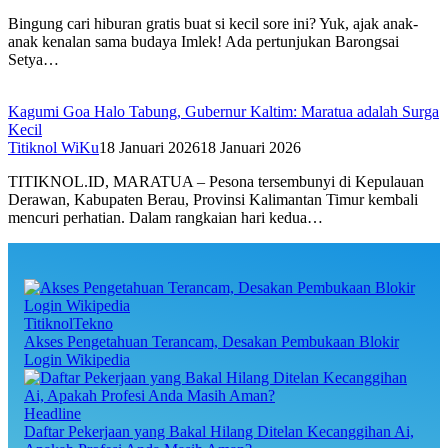
Bingung cari hiburan gratis buat si kecil sore ini? Yuk, ajak anak-
anak kenalan sama budaya Imlek! Ada pertunjukan Barongsai
Setya…
Kagumi Goa Halo Tabung, Gubernur Kaltim: Maratua adalah Surga
Kecil
Titiknol WiKu
18 Januari 2026
18 Januari 2026
TITIKNOL.ID, MARATUA – Pesona tersembunyi di Kepulauan
Derawan, Kabupaten Berau, Provinsi Kalimantan Timur kembali
mencuri perhatian. Dalam rangkaian hari kedua…
TitiknolTekno
Akses Pengetahuan Terancam, Desakan Pembukaan Blokir
Login Wikipedia
Headline
Daftar Pekerjaan yang Bakal Hilang Ditelan Kecanggihan Ai,