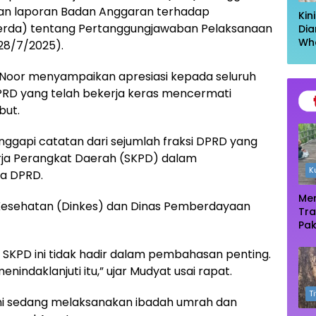
an laporan Badan Anggaran terhadap
Kin
erda) tentang Pertanggungjawaban Pelaksanaan
Dia
Wh
28/7/2025).
Had
Kel
t Noor menyampaikan apresiasi kepada seluruh
Ta
RD yang telah bekerja keras mencermati
but.
anggapi catatan dari sejumlah fraksi DPRD yang
rja Perangkat Daerah (SKPD) dalam
K
a DPRD.
Men
 Kesehatan (Dinkes) dan Dinas Pemberdayaan
Tra
Pak
Oas
Te
ua SKPD ini tidak hadir dalam pembahasan penting.
Ma
indaklanjuti itu,” ujar Mudyat usai rapat.
T
ini sedang melaksanakan ibadah umrah dan