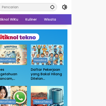
tiknol WiKu
Kuliner
Wisata
itiknolTekno
Headline
ses
Daftar Pekerjaan
ngetahuan
yang Bakal Hilang
rancam,
Ditelan
sakan
Kecanggihan Ai,
bukaan Blokir
Apakah Profesi
in Wikipedia
Anda Masih
Aman?
itiknolTekno
TitiknolTekno