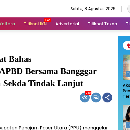
Sabtu, 8 Agustus 2026
 Kaltara
Titiknol IKN
Advertorial
Titiknol Tekno
Ti
at Bahas
 APBD Bersama Bangggar
T
 Sekda Tindak Lanjut
Ak
Pe
258
Te
De
Pem
Log
T
upaten Penajam Paser Utara (PPU) menggelar