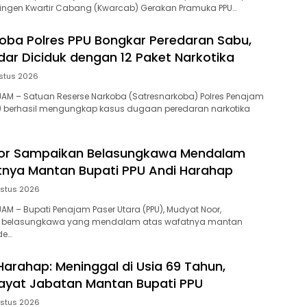
tingen Kwartir Cabang (Kwarcab) Gerakan Pramuka PPU…
oba Polres PPU Bongkar Peredaran Sabu,
ar Diciduk dengan 12 Paket Narkotika
stus 2026
NAJAM – Satuan Reserse Narkoba (Satresnarkoba) Polres Penajam
U) berhasil mengungkap kasus dugaan peredaran narkotika
or Sampaikan Belasungkawa Mendalam
nya Mantan Bupati PPU Andi Harahap
stus 2026
AJAM – Bupati Penajam Paser Utara (PPU), Mudyat Noor,
belasungkawa yang mendalam atas wafatnya mantan
de…
 Harahap: Meninggal di Usia 69 Tahun,
wayat Jabatan Mantan Bupati PPU
stus 2026