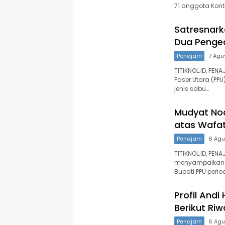
71 anggota Kon
Satresnark
Dua Penged
Penajam
7 Agu
TITIKNOL.ID, PE
Paser Utara (PP
jenis sabu…
Mudyat No
atas Wafat
Penajam
6 Agu
TITIKNOL.ID, PEN
menyampaikan 
Bupati PPU perio
Profil Andi
Berikut Ri
Penajam
6 Agu