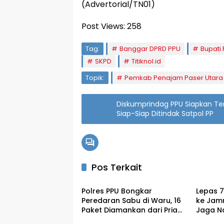
(Advertorial/TN01)
Post Views:
258
Tag:
Banggar DPRD PPU
Bupati
SKPD
Titiknol.id
Topik:
Pemkab Penajam Paser Utara
Diskumprindag PPU Siapkan Te
Siap-Siap Ditindak Satpol PP
Pos Terkait
Penajam
Penaj
Polres PPU Bongkar
Lepas 
Peredaran Sabu di Waru, 16
ke Jamn
Paket Diamankan dari Pria
Jaga N
Penajam
Penaj
47 Tahun