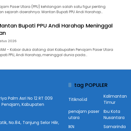
najam Paser Utara (PPU) kehilangan salah satu figur penting
an sejarah daerahnya. Mantan Bupati PPU Andi Harahap…
, Mantan Bupati PPU Andi Harahap Meninggal
pan
stus 2026
NAJAM – Kabar duka datang dari Kabupaten Penajam Paser Utara
upati PPU, Andi Harahap, meninggal dunia pada…
tag POPULER
Kalimantan
iya Palm Asri No 12 RT 009
Titiknol.id
Timur
n Penajam, Kabupaten
penajam paser
Ibu Kota
utara
Nusantara
ik, No.84, Tanjung Selor Hilir,
IKN
Samarinda