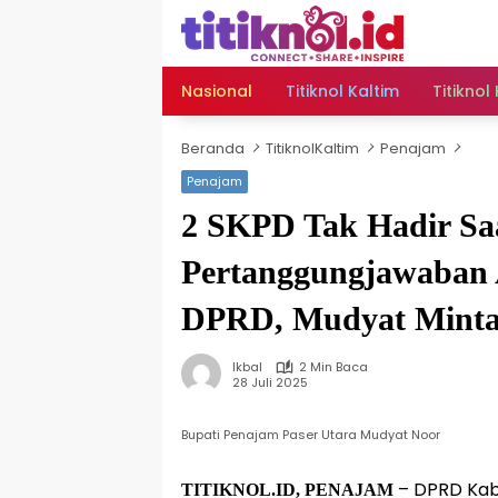
Langsung
ke
konten
Nasional
Titiknol Kaltim
Titiknol
Beranda
TitiknolKaltim
Penajam
Penajam
2 SKPD Tak Hadir Sa
Pertanggungjawaban
DPRD, Mudyat Minta
Ikbal
2 Min Baca
28 Juli 2025
Bupati Penajam Paser Utara Mudyat Noor
– DPRD Kab
TITIKNOL.ID, PENAJAM