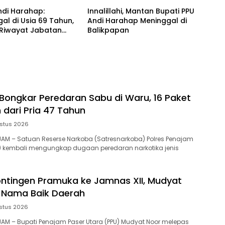
Andi Harahap:
Innalillahi, Mantan Bupati PPU
al di Usia 69 Tahun,
Andi Harahap Meninggal di
 Riwayat Jabatan
Balikpapan
 Bupati PPU
 Bongkar Peredaran Sabu di Waru, 16 Paket
dari Pria 47 Tahun
stus 2026
NAJAM – Satuan Reserse Narkoba (Satresnarkoba) Polres Penajam
U) kembali mengungkap dugaan peredaran narkotika jenis
ontingen Pramuka ke Jamnas XII, Mudyat
 Nama Baik Daerah
stus 2026
NAJAM – Bupati Penajam Paser Utara (PPU) Mudyat Noor melepas