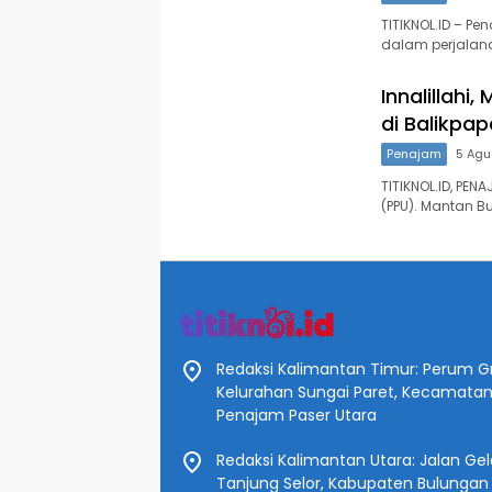
TITIKNOL.ID – Pe
dalam perjalan
Innalillahi
di Balikpa
Penajam
5 Agu
TITIKNOL.ID, PE
(PPU). Mantan B
Redaksi Kalimantan Timur: Perum Gr
Kelurahan Sungai Paret, Kecamata
Penajam Paser Utara
Redaksi Kalimantan Utara: Jalan Gelat
Tanjung Selor, Kabupaten Bulungan