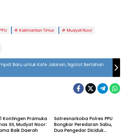
 PPU
Kalimantan Timur
Mudyat Noor
mpat Baru untuk Kafe Jalanan, Ngotot Bertahan
am
Penajam
71 Kontingen Pramuka
Satresnarkoba Polres PPU
as XII, Mudyat Noor:
Bongkar Peredaran Sabu,
ama Baik Daerah
Dua Pengedar Diciduk
am
Penajam
dengan 12 Paket Narkotika