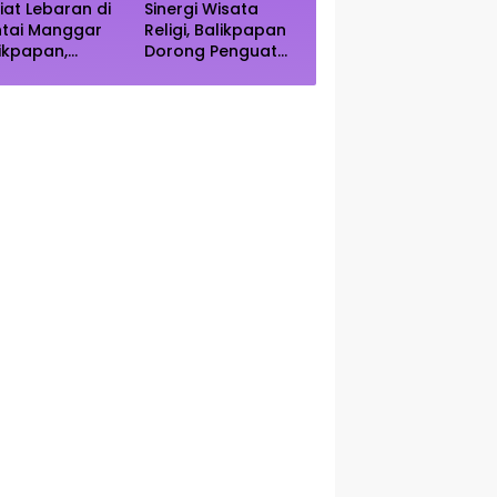
iat Lebaran di
Sinergi Wisata
ntai Manggar
Religi, Balikpapan
ikpapan,
Dorong Penguatan
ncak Kunjungan
Kearifan Lokal di
rediksi Akhir
Bulan Ramadhan
kan