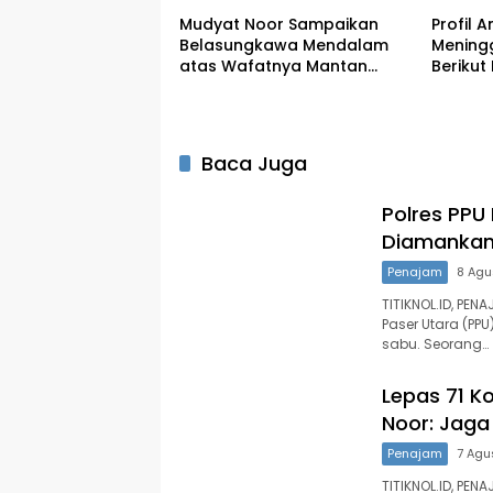
Mudyat Noor Sampaikan
Profil 
Belasungkawa Mendalam
Meningg
atas Wafatnya Mantan
Berikut
Bupati PPU Andi Harahap
Mantan
Baca Juga
Polres PPU
Diamankan 
Penajam
8 Agu
TITIKNOL.ID, PE
Paser Utara (PP
sabu. Seorang…
Lepas 71 K
Noor: Jaga
Penajam
7 Agu
TITIKNOL.ID, PE