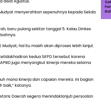
a awal Agustus.
Gel
Pa
Bal
, Mudyat menyerahkan sepenuhnya kepada Sekda
Pu
Dip
Pe
ah, baru pulang sekitar tanggal 5. Kalau Dinkes
mbahnya.
 Mudyat, hal itu masih akan diproses lebih lanjut.
ketidakhadiran kedua SKPD tersebut karena
PBD juga menyangkut kinerja mereka selama
h mana kinerja dan capaian mereka. Ini bagian
h baik,” katanya.
taris Daerah segera menindaklanjuti persoalan