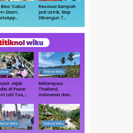
i Bisa ‘Cabut
Revolusi Sampah
m-Diam’,
jadi Listrik, Siap
atsApp
Dibangun 7
irkan Fitur
Pembangkit
uar Grup
Raksasa dengan
npa Ketahuan
Sekitar 200 MW
uliner
Titiknol WiKu
yisir Jejak
Melampaui
disi di Pasar
Thailand,
ot Lati Tuo,
Indonesia dan
e Kuliner
Vietnam Kini Jadi
ngah Rimba
Primadona Wisata
ngrove Paser
Autentik Dunia
itiknol WiKu
Titiknol WiKu