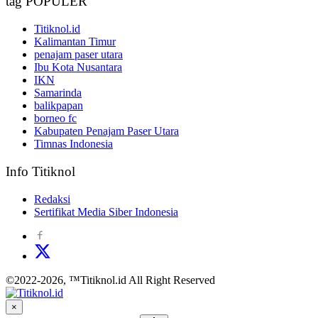
tag POPULER
Titiknol.id
Kalimantan Timur
penajam paser utara
Ibu Kota Nusantara
IKN
Samarinda
balikpapan
borneo fc
Kabupaten Penajam Paser Utara
Timnas Indonesia
Info Titiknol
Redaksi
Sertifikat Media Siber Indonesia
©2022-2026, ™Titiknol.id All Right Reserved
×