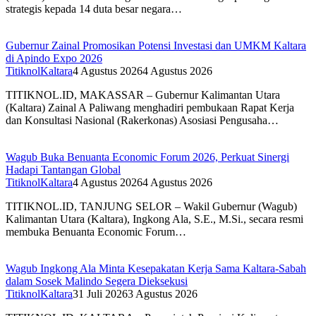
strategis kepada 14 duta besar negara…
Gubernur Zainal Promosikan Potensi Investasi dan UMKM Kaltara
di Apindo Expo 2026
TitiknolKaltara
4 Agustus 2026
4 Agustus 2026
TITIKNOL.ID, MAKASSAR – Gubernur Kalimantan Utara
(Kaltara) Zainal A Paliwang menghadiri pembukaan Rapat Kerja
dan Konsultasi Nasional (Rakerkonas) Asosiasi Pengusaha…
Wagub Buka Benuanta Economic Forum 2026, Perkuat Sinergi
Hadapi Tantangan Global
TitiknolKaltara
4 Agustus 2026
4 Agustus 2026
TITIKNOL.ID, TANJUNG SELOR – Wakil Gubernur (Wagub)
Kalimantan Utara (Kaltara), Ingkong Ala, S.E., M.Si., secara resmi
membuka Benuanta Economic Forum…
Wagub Ingkong Ala Minta Kesepakatan Kerja Sama Kaltara-Sabah
dalam Sosek Malindo Segera Dieksekusi
TitiknolKaltara
31 Juli 2026
3 Agustus 2026