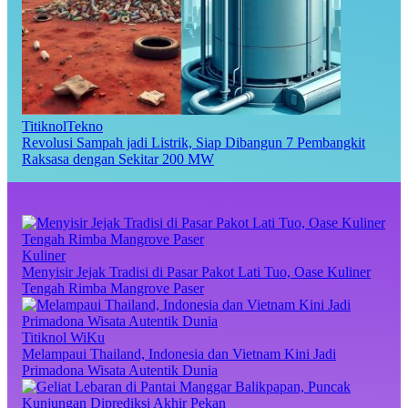
TitiknolTekno
Revolusi Sampah jadi Listrik, Siap Dibangun 7 Pembangkit
Raksasa dengan Sekitar 200 MW
Kuliner
Menyisir Jejak Tradisi di Pasar Pakot Lati Tuo, Oase Kuliner
Tengah Rimba Mangrove Paser
Titiknol WiKu
Melampaui Thailand, Indonesia dan Vietnam Kini Jadi
Primadona Wisata Autentik Dunia