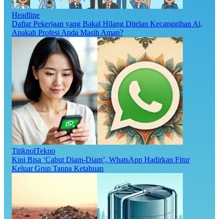
Headline
Daftar Pekerjaan yang Bakal Hilang Ditelan Kecanggihan Ai,
Apakah Profesi Anda Masih Aman?
TitiknolTekno
Kini Bisa ‘Cabut Diam-Diam’, WhatsApp Hadirkan Fitur
Keluar Grup Tanpa Ketahuan