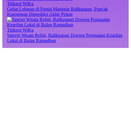
Titiknol WiKu
Geliat Lebaran di Pantai Manggar Balikpapan, Puncak
Kunjungan Diprediksi Akhir Pekan
Titiknol WiKu
Sinergi Wisata Religi, Balikpapan Dorong Penguatan Kearifan
Lokal di Bulan Ramadhan