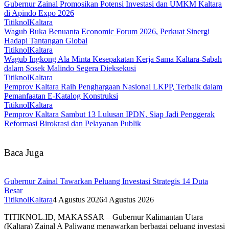
Gubernur Zainal Promosikan Potensi Investasi dan UMKM Kaltara
di Apindo Expo 2026
TitiknolKaltara
Wagub Buka Benuanta Economic Forum 2026, Perkuat Sinergi
Hadapi Tantangan Global
TitiknolKaltara
Wagub Ingkong Ala Minta Kesepakatan Kerja Sama Kaltara-Sabah
dalam Sosek Malindo Segera Dieksekusi
TitiknolKaltara
Pemprov Kaltara Raih Penghargaan Nasional LKPP, Terbaik dalam
Pemanfaatan E-Katalog Konstruksi
TitiknolKaltara
Pemprov Kaltara Sambut 13 Lulusan IPDN, Siap Jadi Penggerak
Reformasi Birokrasi dan Pelayanan Publik
Baca Juga
Gubernur Zainal Tawarkan Peluang Investasi Strategis 14 Duta
Besar
TitiknolKaltara
4 Agustus 2026
4 Agustus 2026
TITIKNOL.ID, MAKASSAR – Gubernur Kalimantan Utara
(Kaltara) Zainal A Paliwang menawarkan berbagai peluang investasi