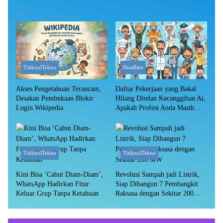
TitiknolTekno
Headline
Akses Pengetahuan Terancam,
Daftar Pekerjaan yang Bakal
Desakan Pembukaan Blokir
Hilang Ditelan Kecanggihan Ai,
Login Wikipedia
Apakah Profesi Anda Masih
Aman?
TitiknolTekno
TitiknolTekno
Kini Bisa ‘Cabut Diam-Diam’,
Revolusi Sampah jadi Listrik,
WhatsApp Hadirkan Fitur
Siap Dibangun 7 Pembangkit
Keluar Grup Tanpa Ketahuan
Raksasa dengan Sekitar 200
MW