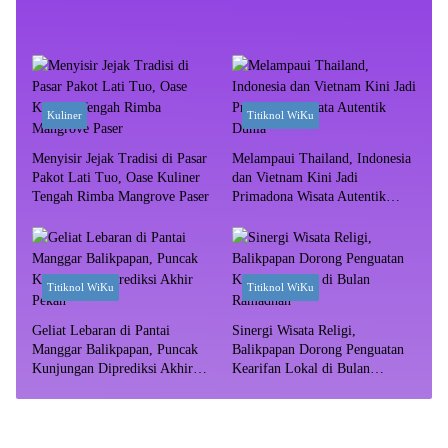
Kuliner
Titiknol WiKu
Menyisir Jejak Tradisi di Pasar
Melampaui Thailand, Indonesia
Pakot Lati Tuo, Oase Kuliner
dan Vietnam Kini Jadi
Tengah Rimba Mangrove Paser
Primadona Wisata Autentik
Dunia
Titiknol WiKu
Titiknol WiKu
Geliat Lebaran di Pantai
Sinergi Wisata Religi,
Manggar Balikpapan, Puncak
Balikpapan Dorong Penguatan
Kunjungan Diprediksi Akhir
Kearifan Lokal di Bulan
Pekan
Ramadhan