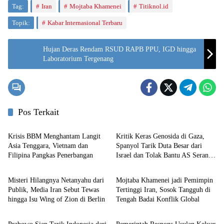
Tag:
Iran
Mojtaba Khamenei
Titiknol.id
Topik:
Kabar Internasional Terbaru
Hujan Deras Rendam RSUD RAPB PPU, IGD hingga
Laboratorium Tergenang
Pos Terkait
Politik
Politik
Krisis BBM Menghantam Langit
Kritik Keras Genosida di Gaza,
Asia Tenggara, Vietnam dan
Spanyol Tarik Duta Besar dari
Filipina Pangkas Penerbangan
Israel dan Tolak Bantu AS Serang
Politik
Politik
Iran
Misteri Hilangnya Netanyahu dari
Mojtaba Khamenei jadi Pemimpin
Publik, Media Iran Sebut Tewas
Tertinggi Iran, Sosok Tangguh di
hingga Isu Wing of Zion di Berlin
Tengah Badai Konflik Global
Politik
Politik