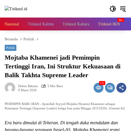
Langsung
ke
konten
Nasional
Titiknol Kaltim
Titiknol Kaltara
Titiknol IKN
A
Beranda
Politik
Politik
Mojtaba Khamenei jadi Pemimpin
Tertinggi Iran, Ini Struktur Kekuasaan di
Balik Takhta Supreme Leader
155
Dehen Bakena
3 Min Baca
9 Maret 2026
PEMIMPIN BARU IRAN - Ayatollah Seyyed Mojtaba Hosseini Khamenei sebagai
Pemimpin Tertinggi (Supreme Leader) ketiga Iran pada Minggu (8/3/2026). (Gemini Ai)
Era baru dimulai di Teheran. Di tengah duka mendalam dan
bayang-bayang serangan Israel-AS, Mojtaba Khamenei resmi