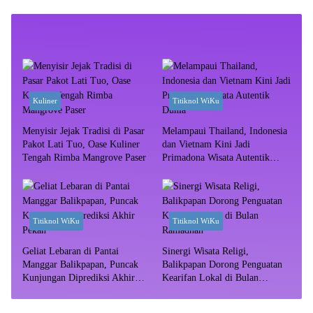
Kuliner
Titiknol WiKu
Menyisir Jejak Tradisi di Pasar
Melampaui Thailand, Indonesia
Pakot Lati Tuo, Oase Kuliner
dan Vietnam Kini Jadi
Tengah Rimba Mangrove Paser
Primadona Wisata Autentik
Dunia
Titiknol WiKu
Titiknol WiKu
Geliat Lebaran di Pantai
Sinergi Wisata Religi,
Manggar Balikpapan, Puncak
Balikpapan Dorong Penguatan
Kunjungan Diprediksi Akhir
Kearifan Lokal di Bulan
Pekan
Ramadhan