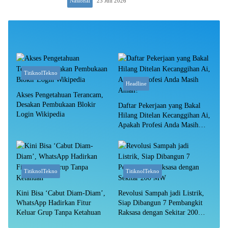
Nasional
23 Juli 2026
TitiknolTekno
Headline
Akses Pengetahuan Terancam,
Desakan Pembukaan Blokir
Daftar Pekerjaan yang Bakal
Login Wikipedia
Hilang Ditelan Kecanggihan Ai,
Apakah Profesi Anda Masih
Aman?
TitiknolTekno
TitiknolTekno
Kini Bisa ‘Cabut Diam-Diam’,
Revolusi Sampah jadi Listrik,
WhatsApp Hadirkan Fitur
Siap Dibangun 7 Pembangkit
Keluar Grup Tanpa Ketahuan
Raksasa dengan Sekitar 200
MW