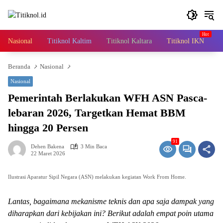
Langsung
ke
konten
Nasional
Titiknol Kaltim
Titiknol Kaltara
Titiknol IKN
A
Beranda
Nasional
Nasional
Pemerintah Berlakukan WFH ASN Pasca-
lebaran 2026, Targetkan Hemat BBM
hingga 20 Persen
91
Dehen Bakena
3 Min Baca
22 Maret 2026
Ilustrasi Aparatur Sipil Negara (ASN) melakukan kegiatan Work From Home.
Lantas, bagaimana mekanisme teknis dan apa saja dampak yang
diharapkan dari kebijakan ini? Berikut adalah empat poin utama