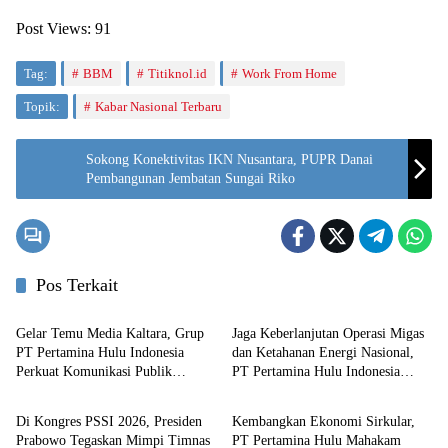
Post Views:
91
Tag:
BBM
Titiknol.id
Work From Home
Topik:
Kabar Nasional Terbaru
Sokong Konektivitas IKN Nusantara, PUPR Danai
Pembangunan Jembatan Sungai Riko
Pos Terkait
Nasional
Nasional
Gelar Temu Media Kaltara, Grup
Jaga Keberlanjutan Operasi Migas
PT Pertamina Hulu Indonesia
dan Ketahanan Energi Nasional,
Perkuat Komunikasi Publik
PT Pertamina Hulu Indonesia
Nasional
Nasional
Tentang Industri Hulu Migas
Lampaui Target Produksi Semester
I 2026‎
Di Kongres PSSI 2026, Presiden
Kembangkan Ekonomi Sirkular,
Prabowo Tegaskan Mimpi Timnas
PT Pertamina Hulu Mahakam