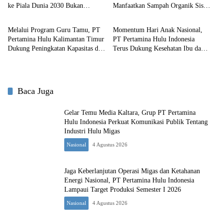
ke Piala Dunia 2030 Bukan
Manfaatkan Sampah Organik Sisa
Nasional
Nasional
Mustahil
Makanan Pekerja untuk Pakan
Ternak Masyarakat
Melalui Program Guru Tamu, PT
Momentum Hari Anak Nasional,
Pertamina Hulu Kalimantan Timur
PT Pertamina Hulu Indonesia
Dukung Peningkatan Kapasitas dan
Terus Dukung Kesehatan Ibu dan
Daya Saing Generasi Muda
Anak Melalui Beragam Program
Penajam Paser Utara
CSR di Wilayah Kalimantan
Baca Juga
Gelar Temu Media Kaltara, Grup PT Pertamina
Hulu Indonesia Perkuat Komunikasi Publik Tentang
Industri Hulu Migas
Nasional
4 Agustus 2026
Jaga Keberlanjutan Operasi Migas dan Ketahanan
Energi Nasional, PT Pertamina Hulu Indonesia
Lampaui Target Produksi Semester I 2026‎
Nasional
4 Agustus 2026