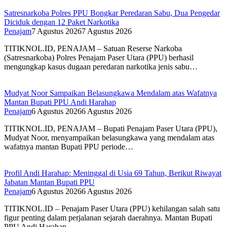
Satresnarkoba Polres PPU Bongkar Peredaran Sabu, Dua Pengedar
Diciduk dengan 12 Paket Narkotika
Penajam
7 Agustus 2026
7 Agustus 2026
TITIKNOL.ID, PENAJAM – Satuan Reserse Narkoba
(Satresnarkoba) Polres Penajam Paser Utara (PPU) berhasil
mengungkap kasus dugaan peredaran narkotika jenis sabu…
Mudyat Noor Sampaikan Belasungkawa Mendalam atas Wafatnya
Mantan Bupati PPU Andi Harahap
Penajam
6 Agustus 2026
6 Agustus 2026
TITIKNOL.ID, PENAJAM – Bupati Penajam Paser Utara (PPU),
Mudyat Noor, menyampaikan belasungkawa yang mendalam atas
wafatnya mantan Bupati PPU periode…
Profil Andi Harahap: Meninggal di Usia 69 Tahun, Berikut Riwayat
Jabatan Mantan Bupati PPU
Penajam
6 Agustus 2026
6 Agustus 2026
TITIKNOL.ID – Penajam Paser Utara (PPU) kehilangan salah satu
figur penting dalam perjalanan sejarah daerahnya. Mantan Bupati
PPU Andi Harahap…