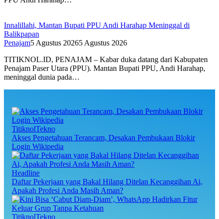
Innalillahi, Mantan Bupati PPU Andi Harahap Meninggal di
Balikpapan
Penajam
5 Agustus 2026
5 Agustus 2026
TITIKNOL.ID, PENAJAM – Kabar duka datang dari Kabupaten
Penajam Paser Utara (PPU). Mantan Bupati PPU, Andi Harahap,
meninggal dunia pada…
TitiknolTekno
Akses Pengetahuan Terancam, Desakan Pembukaan Blokir
Login Wikipedia
Headline
Daftar Pekerjaan yang Bakal Hilang Ditelan Kecanggihan Ai,
Apakah Profesi Anda Masih Aman?
TitiknolTekno