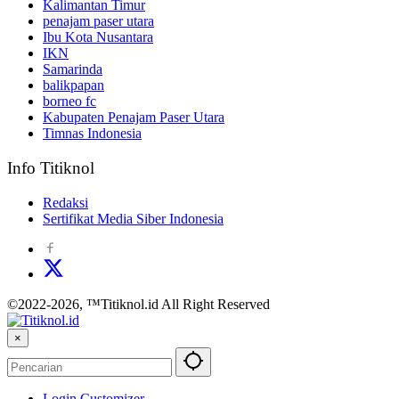
Kalimantan Timur
penajam paser utara
Ibu Kota Nusantara
IKN
Samarinda
balikpapan
borneo fc
Kabupaten Penajam Paser Utara
Timnas Indonesia
Info Titiknol
Redaksi
Sertifikat Media Siber Indonesia
©2022-2026, ™Titiknol.id All Right Reserved
×
Login Customizer