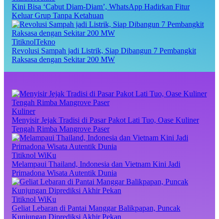
Kini Bisa ‘Cabut Diam-Diam’, WhatsApp Hadirkan Fitur
Keluar Grup Tanpa Ketahuan
TitiknolTekno
Revolusi Sampah jadi Listrik, Siap Dibangun 7 Pembangkit
Raksasa dengan Sekitar 200 MW
Kuliner
Menyisir Jejak Tradisi di Pasar Pakot Lati Tuo, Oase Kuliner
Tengah Rimba Mangrove Paser
Titiknol WiKu
Melampaui Thailand, Indonesia dan Vietnam Kini Jadi
Primadona Wisata Autentik Dunia
Titiknol WiKu
Geliat Lebaran di Pantai Manggar Balikpapan, Puncak
Kunjungan Diprediksi Akhir Pekan