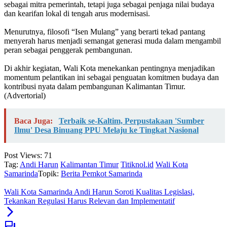
sebagai mitra pemerintah, tetapi juga sebagai penjaga nilai budaya
dan kearifan lokal di tengah arus modernisasi.
‎Menurutnya, filosofi “Isen Mulang” yang berarti tekad pantang
menyerah harus menjadi semangat generasi muda dalam mengambil
peran sebagai penggerak pembangunan.
‎Di akhir kegiatan, Wali Kota menekankan pentingnya menjadikan
momentum pelantikan ini sebagai penguatan komitmen budaya dan
kontribusi nyata dalam pembangunan Kalimantan Timur.
(Advertorial)
Baca Juga:
Terbaik se-Kaltim, Perpustakaan 'Sumber
Ilmu' Desa Binuang PPU Melaju ke Tingkat Nasional
Post Views:
71
Tag:
Andi Harun
Kalimantan Timur
Titiknol.id
Wali Kota
Samarinda
Topik:
Berita Pemkot Samarinda
Wali Kota Samarinda Andi Harun Soroti Kualitas Legislasi,
Tekankan Regulasi Harus Relevan dan Implementatif