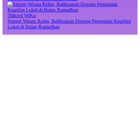
Titiknol WiKu
Sinergi Wisata Religi, Balikpapan Dorong Penguatan Kearifan
Lokal di Bulan Ramadhan