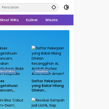
tiknol WiKu
Kuliner
Wisata
itiknolTekno
Headline
ses
Daftar Pekerjaan
ngetahuan
yang Bakal Hilang
rancam,
Ditelan
sakan
Kecanggihan Ai,
bukaan Blokir
Apakah Profesi
in Wikipedia
Anda Masih
Aman?