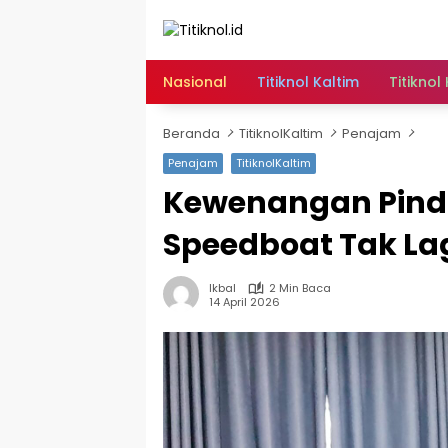
Langsung
ke
konten
Nasional
Titiknol Kaltim
Titiknol
Beranda
TitiknolKaltim
Penajam
Penajam
TitiknolKaltim
Kewenangan Pinda
Speedboat Tak La
Ikbal
2 Min Baca
14 April 2026