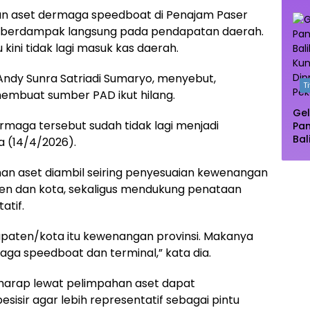
Oas
n aset dermaga speedboat di Penajam Paser
Te
si berdampak langsung pada pendapatan daerah.
Ma
u kini tidak lagi masuk kas daerah.
Andy Sunra Satriadi Sumaryo, menyebut,
T
embuat sumber PAD ikut hilang.
Gel
dermaga tersebut sudah tidak lagi menjadi
Pa
Bal
a (14/4/2026).
Pu
Dip
han aset diambil seiring penyesuaian kewenangan
Pe
ten dan kota, sekaligus mendukung penataan
atif.
kabupaten/kota itu kewenangan provinsi. Makanya
aga speedboat dan terminal,” kata dia.
berharap lewat pelimpahan aset dapat
sir agar lebih representatif sebagai pintu