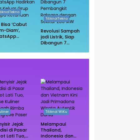
itiknolTekno
TitiknolTekno
i Bisa ‘Cabut
m-Diam’,
Revolusi Sampah
atsApp
jadi Listrik, Siap
irkan Fitur
Dibangun 7
uar Grup
Pembangkit
npa Ketahuan
Raksasa dengan
Sekitar 200 MW
uliner
Titiknol WiKu
yisir Jejak
Melampaui
disi di Pasar
Thailand,
ot Lati Tuo,
Indonesia dan