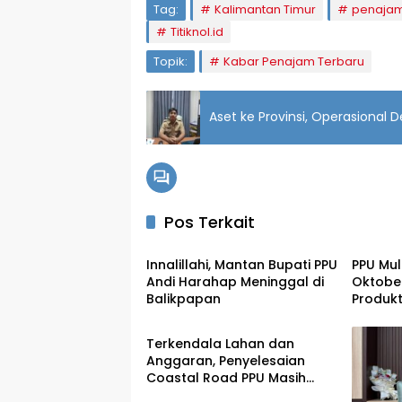
Tag:
Kalimantan Timur
penajam
Titiknol.id
Topik:
Kabar Penajam Terbaru
Aset ke Provinsi, Operasional
Pos Terkait
Penajam
Penaj
Innalillahi, Mantan Bupati PPU
PPU Mu
Andi Harahap Meninggal di
Oktober
Balikpapan
Produkt
Penajam
Ton per
Terkendala Lahan dan
Anggaran, Penyelesaian
Coastal Road PPU Masih
Tertunda