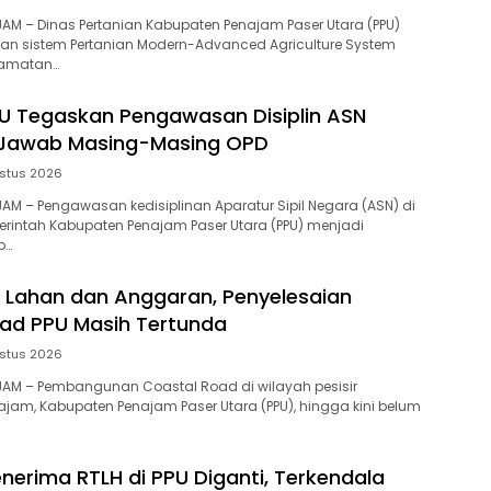
AJAM – Dinas Pertanian Kabupaten Penajam Paser Utara (PPU)
an sistem Pertanian Modern-Advanced Agriculture System
camatan…
U Tegaskan Pengawasan Disiplin ASN
Jawab Masing-Masing OPD
stus 2026
AJAM – Pengawasan kedisiplinan Aparatur Sipil Negara (ASN) di
rintah Kabupaten Penajam Paser Utara (PPU) menjadi
b…
 Lahan dan Anggaran, Penyelesaian
ad PPU Masih Tertunda
stus 2026
NAJAM – Pembangunan Coastal Road di wilayah pesisir
am, Kabupaten Penajam Paser Utara (PPU), hingga kini belum
enerima RTLH di PPU Diganti, Terkendala