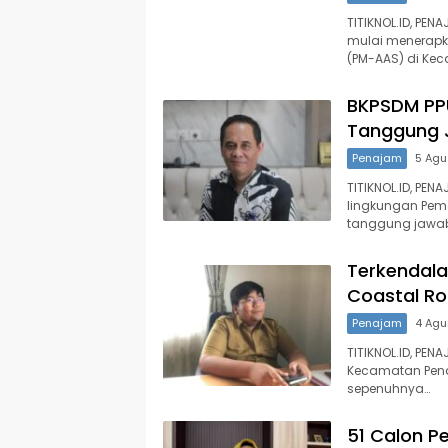
TITIKNOL.ID, PEN
mulai menerapk
(PM-AAS) di Ke
BKPSDM PP
Tanggung 
Penajam
5 Agu
TITIKNOL.ID, PEN
lingkungan Peme
tanggung jawa
Terkendala
Coastal Ro
Penajam
4 Agu
TITIKNOL.ID, PE
Kecamatan Penaj
sepenuhnya…
51 Calon P