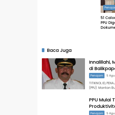
Penaj
51 Calo
PPU Dig
Dokume
Baca Juga
Innalillahi
di Balikpa
Penajam
5 Agu
TITIKNOL.ID, PE
(PPU). Mantan B
PPU Mulai 
Produktivi
Penajam
5 Agu