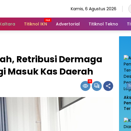
Kamis, 6 Agustus 2026
 Kaltara
Titiknol IKN
Advertorial
Titiknol Tekno
Ti
h, Retribusi Dermaga
gi Masuk Kas Daerah
61
T
Ak
Pe
Te
De
Pem
Log