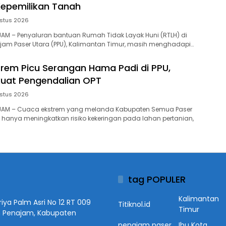
epemilikan Tanah
stus 2026
NAJAM – Penyaluran bantuan Rumah Tidak Layak Huni (RTLH) di
jam Paser Utara (PPU), Kalimantan Timur, masih menghadapi…
rem Picu Serangan Hama Padi di PPU,
kuat Pengendalian OPT
stus 2026
ENAJAM – Cuaca ekstrem yang melanda Kabupaten Semua Paser
ak hanya meningkatkan risiko kekeringan pada lahan pertanian,
tag POPULER
Kalimantan
iya Palm Asri No 12 RT 009
Titiknol.id
Timur
n Penajam, Kabupaten
penajam paser
Ibu Kota