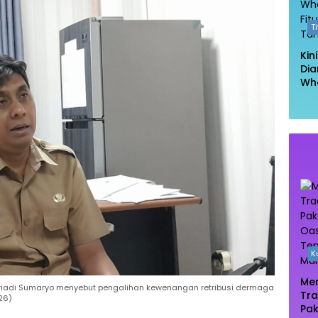
T
Kin
Dia
Wh
Had
Kel
Ta
K
Men
triadi Sumaryo menyebut pengalihan kewenangan retribusi dermaga
Tra
26)
Pak