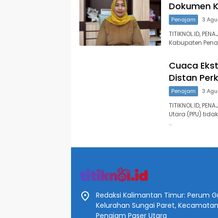
Dokumen K
Penajam
3 Agu
TITIKNOL.ID, PE
Kabupaten Pena
Cuaca Ekst
Distan Per
Penajam
3 Agu
TITIKNOL.ID, P
Utara (PPU) tid
…
Redaksi Kalimantan Timur: Perum Gr
Kelurahan Sungai Paret, Kecamata
Penajam Paser Utara