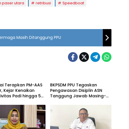
 paser utara
retribusi
Speedboat
 Dermaga Masih Ditanggung PPU
am
Penajam
lai Terapkan PM-AAS
BKPSDM PPU Tegaskan
, Kejar Kenaikan
Pengawasan Disiplin ASN
ivitas Padi hingga 5
Tanggung Jawab Masing-
 Hektare
Masing OPD