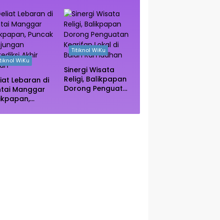
e Kuliner
Vietnam Kini Jadi
ngah Rimba
Primadona Wisata
ngrove Paser
Autentik Dunia
Titiknol WiKu
itiknol WiKu
Sinergi Wisata
Religi, Balikpapan
iat Lebaran di
Dorong Penguatan
ntai Manggar
Kearifan Lokal di
ikpapan,
Bulan Ramadhan
ncak Kunjungan
rediksi Akhir
kan