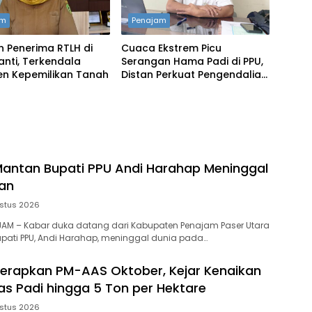
am
Penajam
n Penerima RTLH di
Cuaca Ekstrem Picu
anti, Terkendala
Serangan Hama Padi di PPU,
n Kepemilikan Tanah
Distan Perkuat Pengendalian
OPT
, Mantan Bupati PPU Andi Harahap Meninggal
pan
stus 2026
NAJAM – Kabar duka datang dari Kabupaten Penajam Paser Utara
upati PPU, Andi Harahap, meninggal dunia pada…
Terapkan PM-AAS Oktober, Kejar Kenaikan
tas Padi hingga 5 Ton per Hektare
stus 2026