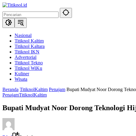
Langsung
ke
konten
Nasional
Titiknol Kaltim
Titiknol Kaltara
Titiknol IKN
Advertorial
Titiknol Tekno
Titiknol WiKu
Kuliner
Wisata
Beranda
TitiknolKaltim
Penajam
Bupati Mudyat Noor Dorong Teknolog
Penajam
TitiknolKaltim
Bupati Mudyat Noor Dorong Teknologi Hija