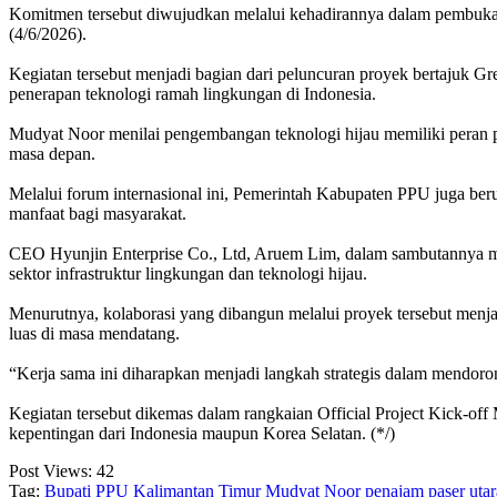
‎Komitmen tersebut diwujudkan melalui kehadirannya dalam pembukaa
(4/6/2026).
‎Kegiatan tersebut menjadi bagian dari peluncuran proyek bertajuk
penerapan teknologi ramah lingkungan di Indonesia.
‎Mudyat Noor menilai pengembangan teknologi hijau memiliki peran 
masa depan.
‎Melalui forum internasional ini, Pemerintah Kabupaten PPU juga b
manfaat bagi masyarakat.
‎CEO Hyunjin Enterprise Co., Ltd, Aruem Lim, dalam sambutannya me
sektor infrastruktur lingkungan dan teknologi hijau.
‎Menurutnya, kolaborasi yang dibangun melalui proyek tersebut menj
luas di masa mendatang.
‎“Kerja sama ini diharapkan menjadi langkah strategis dalam mendoro
‎Kegiatan tersebut dikemas dalam rangkaian Official Project Kick-o
kepentingan dari Indonesia maupun Korea Selatan. (*/)
Post Views:
42
Tag:
Bupati PPU
Kalimantan Timur
Mudyat Noor
penajam paser utar