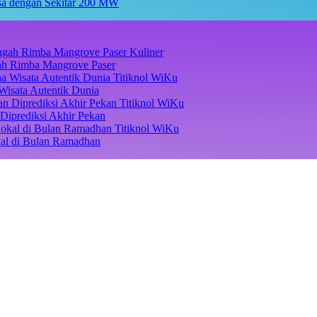
asa dengan Sekitar 200 MW
Kuliner
ngah Rimba Mangrove Paser
Titiknol WiKu
Wisata Autentik Dunia
Titiknol WiKu
Diprediksi Akhir Pekan
Titiknol WiKu
kal di Bulan Ramadhan