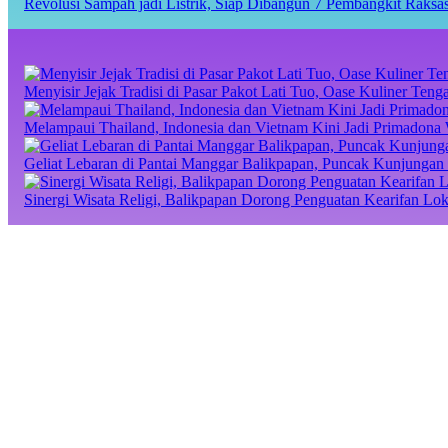
Revolusi Sampah jadi Listrik, Siap Dibangun 7 Pembangkit Raks
Menyisir Jejak Tradisi di Pasar Pakot Lati Tuo, Oase Kuliner Te
Melampaui Thailand, Indonesia dan Vietnam Kini Jadi Primadona 
Geliat Lebaran di Pantai Manggar Balikpapan, Puncak Kunjungan 
Sinergi Wisata Religi, Balikpapan Dorong Penguatan Kearifan Lo