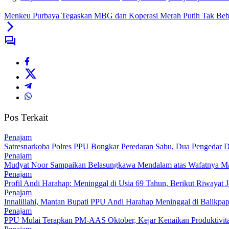
Menkeu Purbaya Tegaskan MBG dan Koperasi Merah Putih Tak Beba
Pos Terkait
Penajam
Satresnarkoba Polres PPU Bongkar Peredaran Sabu, Dua Pengedar D
Penajam
Mudyat Noor Sampaikan Belasungkawa Mendalam atas Wafatnya Ma
Penajam
Profil Andi Harahap: Meninggal di Usia 69 Tahun, Berikut Riwayat
Penajam
Innalillahi, Mantan Bupati PPU Andi Harahap Meninggal di Balikpa
Penajam
PPU Mulai Terapkan PM-AAS Oktober, Kejar Kenaikan Produktivitas