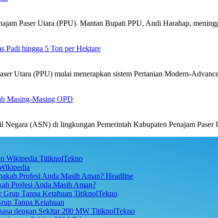
jam Paser Utara (PPU). Mantan Bupati PPU, Andi Harahap, mening
 Padi hingga 5 Ton per Hektare
er Utara (PPU) mulai menerapkan sistem Pertanian Modern-Advanc
ab Masing-Masing OPD
 Negara (ASN) di lingkungan Pemerintah Kabupaten Penajam Paser 
TitiknolTekno
Wikipedia
Headline
akah Profesi Anda Masih Aman?
TitiknolTekno
Grup Tanpa Ketahuan
TitiknolTekno