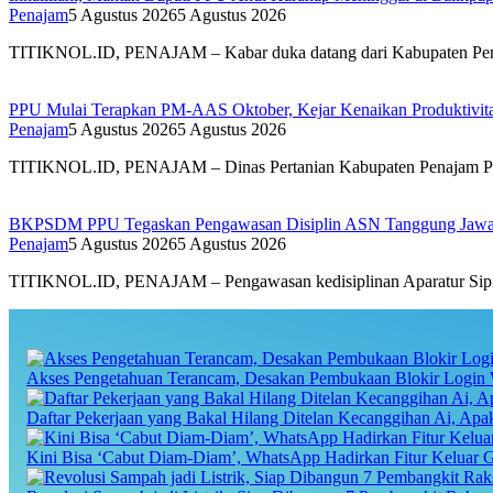
Penajam
5 Agustus 2026
5 Agustus 2026
TITIKNOL.ID, PENAJAM – Kabar duka datang dari Kabupaten Pena
PPU Mulai Terapkan PM-AAS Oktober, Kejar Kenaikan Produktivitas
Penajam
5 Agustus 2026
5 Agustus 2026
TITIKNOL.ID, PENAJAM – Dinas Pertanian Kabupaten Penajam Pas
BKPSDM PPU Tegaskan Pengawasan Disiplin ASN Tanggung Jaw
Penajam
5 Agustus 2026
5 Agustus 2026
TITIKNOL.ID, PENAJAM – Pengawasan kedisiplinan Aparatur Sipil
Akses Pengetahuan Terancam, Desakan Pembukaan Blokir Login 
Daftar Pekerjaan yang Bakal Hilang Ditelan Kecanggihan Ai, Ap
Kini Bisa ‘Cabut Diam-Diam’, WhatsApp Hadirkan Fitur Keluar 