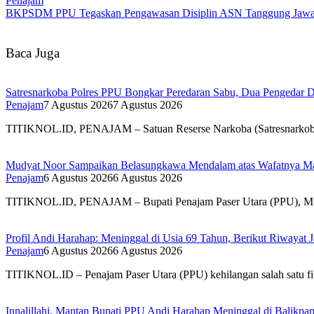
Penajam
BKPSDM PPU Tegaskan Pengawasan Disiplin ASN Tanggung Jaw
Baca Juga
Satresnarkoba Polres PPU Bongkar Peredaran Sabu, Dua Pengedar D
Penajam
7 Agustus 2026
7 Agustus 2026
TITIKNOL.ID, PENAJAM – Satuan Reserse Narkoba (Satresnarkoba) 
Mudyat Noor Sampaikan Belasungkawa Mendalam atas Wafatnya Ma
Penajam
6 Agustus 2026
6 Agustus 2026
TITIKNOL.ID, PENAJAM – Bupati Penajam Paser Utara (PPU), Mud
Profil Andi Harahap: Meninggal di Usia 69 Tahun, Berikut Riwayat
Penajam
6 Agustus 2026
6 Agustus 2026
TITIKNOL.ID – Penajam Paser Utara (PPU) kehilangan salah satu f
Innalillahi, Mantan Bupati PPU Andi Harahap Meninggal di Balikpa