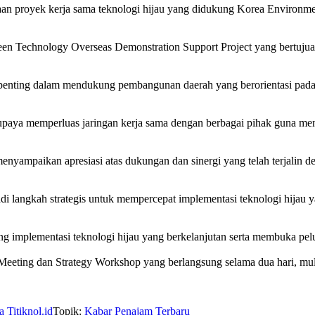
n proyek kerja sama teknologi hijau yang didukung Korea Environmen
 Green Technology Overseas Demonstration Support Project yang bertuj
penting dalam mendukung pembangunan daerah yang berorientasi pada 
erupaya memperluas jaringan kerja sama dengan berbagai pihak guna 
nyampaikan apresiasi atas dukungan dan sinergi yang telah terjalin 
adi langkah strategis untuk mempercepat implementasi teknologi hijau 
ng implementasi teknologi hijau yang berkelanjutan serta membuka pel
ff Meeting dan Strategy Workshop yang berlangsung selama dua hari, m
a
Titiknol.id
Topik:
Kabar Penajam Terbaru