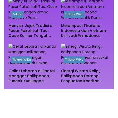
Kuliner
Titiknol WiKu
Menyisir Jejak Tradisi di
Melampaui Thailand,
Pasar Pakot Lati Tuo,
Indonesia dan Vietnam
Oase Kuliner Tengah
Kini Jadi Primadona
Rimba Mangrove Paser
Wisata Autentik Dunia
Titiknol WiKu
Titiknol WiKu
Geliat Lebaran di Pantai
Sinergi Wisata Religi,
Manggar Balikpapan,
Balikpapan Dorong
Puncak Kunjungan
Penguatan Kearifan
Diprediksi Akhir Pekan
Lokal di Bulan
Ramadhan