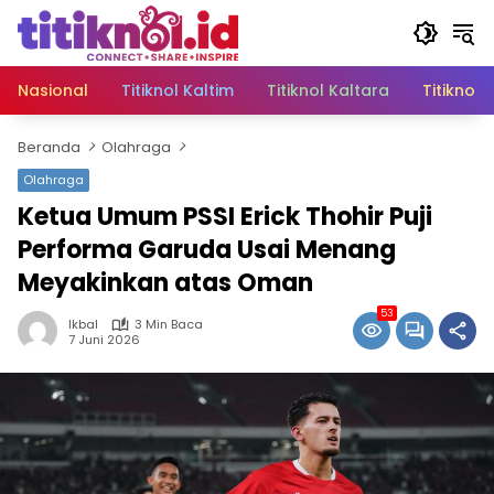
Langsung
ke
konten
Nasional
Titiknol Kaltim
Titiknol Kaltara
Titiknol 
Beranda
Olahraga
Olahraga
Ketua Umum PSSI Erick Thohir Puji
Performa Garuda Usai Menang
Meyakinkan atas Oman‎
53
Ikbal
3 Min Baca
7 Juni 2026