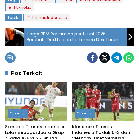
Titiknol.id
Topik:
Timnas Indonesia
Harga BBM Pertamina per 1 Juni 2026
Berubah, Dexlite dan Pertamina Dex Turun
Drastis
Pos Terkait
Olahraga
Olahraga
Skenario Timnas Indonesia
Klasemen Timnas
Lolos sebagai Juara Grup
Indonesia Takluk 0-3 dari
A Piala AFF 2026, Skuad
Vietnam, Tiket Semifinal