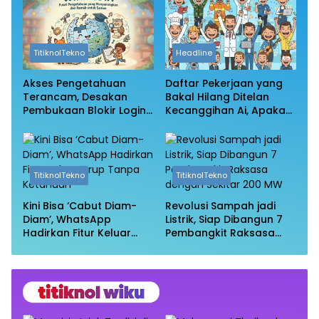
TitiknolTekno
Headline
Akses Pengetahuan
Daftar Pekerjaan yang
Terancam, Desakan
Bakal Hilang Ditelan
Pembukaan Blokir Login
Kecanggihan Ai, Apakah
Wikipedia
Profesi Anda Masih
Aman?
TitiknolTekno
TitiknolTekno
Kini Bisa ‘Cabut Diam-
Revolusi Sampah jadi
Diam’, WhatsApp
Listrik, Siap Dibangun 7
Hadirkan Fitur Keluar
Pembangkit Raksasa
Grup Tanpa Ketahuan
dengan Sekitar 200 MW