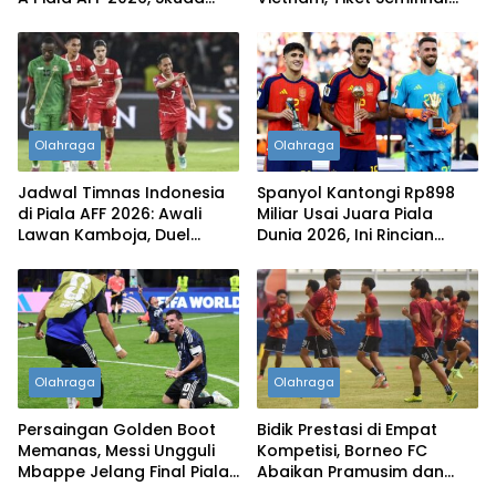
Garuda Wajib Menang?
Ditentukan Lawan
Singapura
Olahraga
Olahraga
Jadwal Timnas Indonesia
Spanyol Kantongi Rp898
di Piala AFF 2026: Awali
Miliar Usai Juara Piala
Lawan Kamboja, Duel
Dunia 2026, Ini Rincian
Sengit Kontra Vietnam Jadi
Hadiah dari FIFA‎
Penentu
Olahraga
Olahraga
Persaingan Golden Boot
Bidik Prestasi di Empat
Memanas, Messi Ungguli
Kompetisi, Borneo FC
Mbappe Jelang Final Piala
Abaikan Pramusim dan
Dunia 2026‎
Fokus Bentuk Skuad