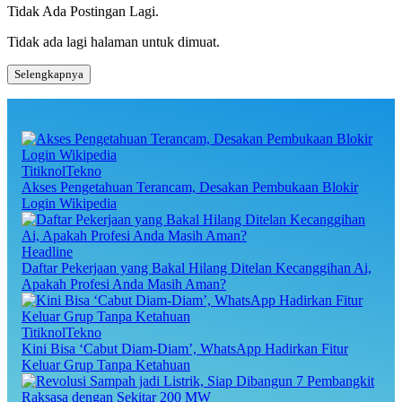
pos
Tidak Ada Postingan Lagi.
Tidak ada lagi halaman untuk dimuat.
Selengkapnya
TitiknolTekno
Akses Pengetahuan Terancam, Desakan Pembukaan Blokir
Login Wikipedia
Headline
Daftar Pekerjaan yang Bakal Hilang Ditelan Kecanggihan Ai,
Apakah Profesi Anda Masih Aman?
TitiknolTekno
Kini Bisa ‘Cabut Diam-Diam’, WhatsApp Hadirkan Fitur
Keluar Grup Tanpa Ketahuan