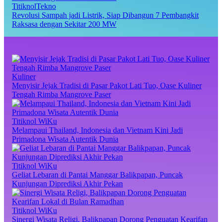
TitiknolTekno
Revolusi Sampah jadi Listrik, Siap Dibangun 7 Pembangkit
Raksasa dengan Sekitar 200 MW
Kuliner
Menyisir Jejak Tradisi di Pasar Pakot Lati Tuo, Oase Kuliner
Tengah Rimba Mangrove Paser
Titiknol WiKu
Melampaui Thailand, Indonesia dan Vietnam Kini Jadi
Primadona Wisata Autentik Dunia
Titiknol WiKu
Geliat Lebaran di Pantai Manggar Balikpapan, Puncak
Kunjungan Diprediksi Akhir Pekan
Titiknol WiKu
Sinergi Wisata Religi, Balikpapan Dorong Penguatan Kearifan