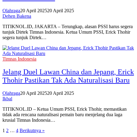
Olahraga
20 April 2025
20 April 2025
Dehen Bakena
TITIKNOL.ID, JAKARTA – Terungkap, alasan PSSI harus segera
tunjuk Dirtek Timnas Indonesia. Ketua Umum PSSI, Erick Thohir
segera tunjuk Dirtek…
Timnas Indonesia
Jelang Duel Lawan China dan Jepang, Erick
Thohir Pastikan Tak Ada Naturalisasi Baru
Olahraga
20 April 2025
20 April 2025
Ikbal
TITIKNOL.ID – Ketua Umum PSSI, Erick Thohir, memastikan
tidak ada rencana naturalisasi pemain baru menjelang dua laga
krusial Timnas Indonesia…
Paginasi
1
2
…
4
Berikutnya »