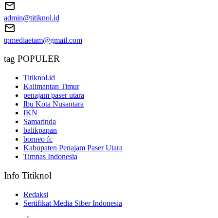
admin@titiknol.id
tpmediaetam@gmail.com
tag POPULER
Titiknol.id
Kalimantan Timur
penajam paser utara
Ibu Kota Nusantara
IKN
Samarinda
balikpapan
borneo fc
Kabupaten Penajam Paser Utara
Timnas Indonesia
Info Titiknol
Redaksi
Sertifikat Media Siber Indonesia