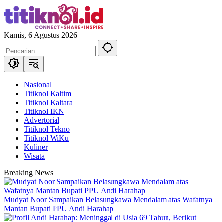
Langsung
ke
konten
Kamis, 6 Agustus 2026
Nasional
Titiknol Kaltim
Titiknol Kaltara
Titiknol IKN
Advertorial
Titiknol Tekno
Titiknol WiKu
Kuliner
Wisata
Breaking News
Mudyat Noor Sampaikan Belasungkawa Mendalam atas Wafatnya
Mantan Bupati PPU Andi Harahap