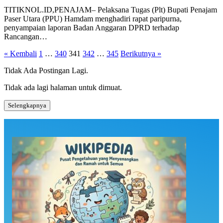
TITIKNOL.ID,PENAJAM– Pelaksana Tugas (Plt) Bupati Penajam
Paser Utara (PPU) Hamdam menghadiri rapat paripurna,
penyampaian laporan Badan Anggaran DPRD terhadap
Rancangan…
Paginasi
« Kembali
1
…
340
341
342
…
345
Berikutnya »
pos
Tidak Ada Postingan Lagi.
Tidak ada lagi halaman untuk dimuat.
Selengkapnya