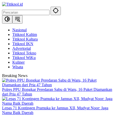
Langsung
ke
konten
Nasional
Titiknol Kaltim
Titiknol Kaltara
Titiknol IKN
Advertorial
Titiknol Tekno
Titiknol WiKu
Kuliner
Wisata
Breaking News
Polres PPU Bongkar Peredaran Sabu di Waru, 16 Paket Diamankan
dari Pria 47 Tahun
Lepas 71 Kontingen Pramuka ke Jamnas XII, Mudyat Noor: Jaga
Nama Baik Daerah