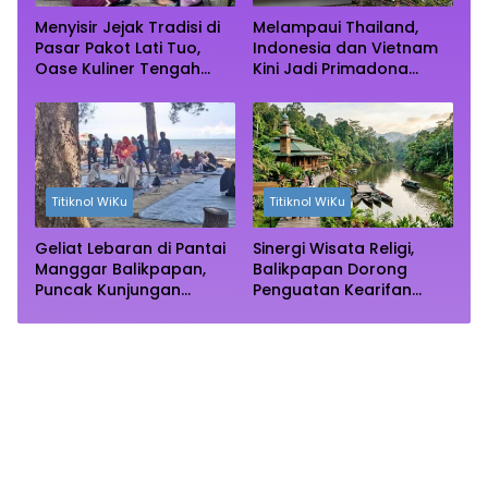
Menyisir Jejak Tradisi di
Melampaui Thailand,
Pasar Pakot Lati Tuo,
Indonesia dan Vietnam
Oase Kuliner Tengah
Kini Jadi Primadona
Rimba Mangrove Paser
Wisata Autentik Dunia
Titiknol WiKu
Titiknol WiKu
Geliat Lebaran di Pantai
Sinergi Wisata Religi,
Manggar Balikpapan,
Balikpapan Dorong
Puncak Kunjungan
Penguatan Kearifan
Diprediksi Akhir Pekan
Lokal di Bulan
Ramadhan