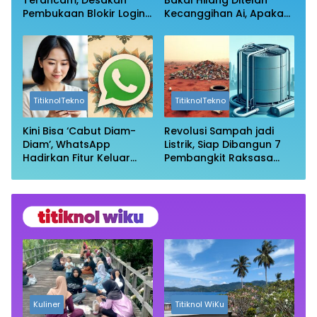
Terancam, Desakan
Bakal Hilang Ditelan
Pembukaan Blokir Login
Kecanggihan Ai, Apakah
Wikipedia
Profesi Anda Masih
Aman?
TitiknolTekno
TitiknolTekno
Kini Bisa ‘Cabut Diam-
Revolusi Sampah jadi
Diam’, WhatsApp
Listrik, Siap Dibangun 7
Hadirkan Fitur Keluar
Pembangkit Raksasa
Grup Tanpa Ketahuan
dengan Sekitar 200 MW
Kuliner
Titiknol WiKu