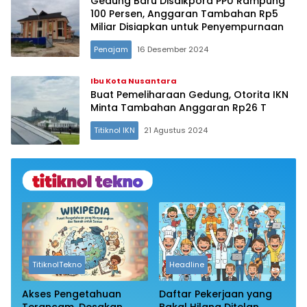
Gedung Baru Disdikpora PPU Rampung
100 Persen, Anggaran Tambahan Rp5
Miliar Disiapkan untuk Penyempurnaan
Penajam
16 Desember 2024
Ibu Kota Nusantara
Buat Pemeliharaan Gedung, Otorita IKN
Minta Tambahan Anggaran Rp26 T
Titiknol IKN
21 Agustus 2024
TitiknolTekno
Headline
Akses Pengetahuan
Daftar Pekerjaan yang