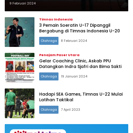
Dunia 2025
9 Februari 2024
Timnas Indonesia
3 Pemain Soeratin U-17 Dipanggil
Bergabung di Timnas Indonesia U-20
Olahraga
8 Februari 2024
Penajam Paser Utara
Gelar Coaching Clinic, Askab PPU
Datangkan Indra Sjafri dan Bima Sakti
Olahraga
19 Januari 2024
Hadapi SEA Games, Timnas U-22 Mulai
Latihan Taktikal
Olahraga
7 April 2023