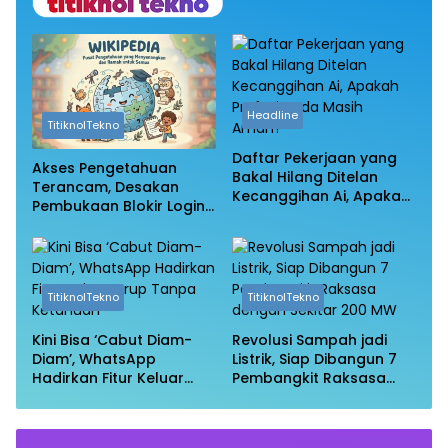
Headline
TitiknolTekno
Daftar Pekerjaan yang
Akses Pengetahuan
Bakal Hilang Ditelan
Terancam, Desakan
Kecanggihan Ai, Apakah
Pembukaan Blokir Login
Profesi Anda Masih
Wikipedia
Aman?
TitiknolTekno
TitiknolTekno
Kini Bisa ‘Cabut Diam-
Revolusi Sampah jadi
Diam’, WhatsApp
Listrik, Siap Dibangun 7
Hadirkan Fitur Keluar
Pembangkit Raksasa
Grup Tanpa Ketahuan
dengan Sekitar 200 MW