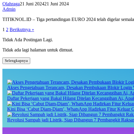
Olahraga
21 Juni 2024
21 Juni 2024
Admin
TITIKNOL.ID – Tiga pertandingan EURO 2024 telah digelar semala
Paginasi
1
2
Berikutnya »
pos
Tidak Ada Postingan Lagi.
Tidak ada lagi halaman untuk dimuat.
Selengkapnya
Akses Pengetahuan Terancam, Desakan Pembukaan Blokir Login 
Daftar Pekerjaan yang Bakal Hilang Ditelan Kecanggihan Ai, Ap
Kini Bisa ‘Cabut Diam-Diam’, WhatsApp Hadirkan Fitur Keluar 
Revolusi Sampah jadi Listrik, Siap Dibangun 7 Pembangkit Raks