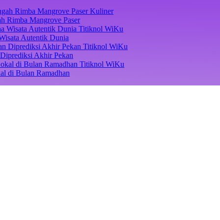
Kuliner
ngah Rimba Mangrove Paser
Titiknol WiKu
Wisata Autentik Dunia
Titiknol WiKu
Diprediksi Akhir Pekan
Titiknol WiKu
kal di Bulan Ramadhan