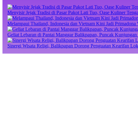
Menyisir Jejak Tradisi di Pasar Pakot Lati Tuo, Oase Kuliner Te
Melampaui Thailand, Indonesia dan Vietnam Kini Jadi Primadona 
Geliat Lebaran di Pantai Manggar Balikpapan, Puncak Kunjungan 
Sinergi Wisata Religi, Balikpapan Dorong Penguatan Kearifan Lo