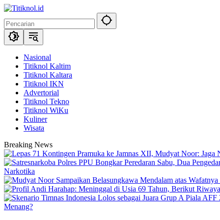
Langsung
ke
konten
Nasional
Titiknol Kaltim
Titiknol Kaltara
Titiknol IKN
Advertorial
Titiknol Tekno
Titiknol WiKu
Kuliner
Wisata
Breaking News
Narkotika
Menang?