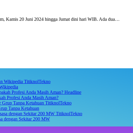
m, Kamis 20 Juni 2024 hingga Jumat dini hari WIB. Ada dua…
TitiknolTekno
Wikipedia
Headline
akah Profesi Anda Masih Aman?
TitiknolTekno
Grup Tanpa Ketahuan
TitiknolTekno
asa dengan Sekitar 200 MW